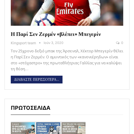
Η Παρί Σεν Ζερμέν «βλέπει» Μπεγερίν
Kingsport team
Ιούν 3, 2020
0
Τον 25χρονο δεξιό μπακ της Άρσεναλ, Χέκτορ Μπεγερίν θέλει
η Παρί Σεν Ζερμέν. Ο αμυντικός των «κανονιέρηδων» είναι
στο «στόχαστρο» της πρωταθλήτριας Γαλλίας για να καλύψει
τη θέση…
ΔΙΑΒΑΣΤΕ ΠΕΡΙΣΣΟΤΕΡΑ...
ΠΡΩΤΟΣΕΛΙΔΑ