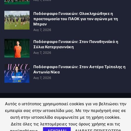
Ποδόσφαιρο Γυναικών: Ολοκληρώθηκε η
προετοιμασία του ΠΑΟΚ για τον αγώνα με τη
Μπραν
Αυγ 7, 2026
Ποδόσφαιρο Γυναικών: Στον Παναθηναϊκό η
Σύλια Κατεργιαννάκη
Αυγ 7, 2026
Ποδόσφαιρο Γυναικών: Στον Αστέρα Τρίπολης η
Αντωνία Νίκα
Αυγ 7, 2026
Αυτός ο ιστότοπος χρησιμοποιεί cookies για να βελτιώσει την
ΠΟΛΙΤΙΚΗ ΑΠΟΡΡΗΤΟΥ
ΕΠΙΚΟΙΝΩΝΙΑ
εμπειρία σας στην ιστοσελίδα μας. Με την περιήγησή σας σε
αυτή στην ιστοσελίδα συμφωνείτε με τη χρήση cookies.
© 2026 - Kingsport.gr. All Rights Reserved.
Δείτε όλες τις λεπτομέρειες τους όρους χρήσης και τις
προϋποθέσεις.
ΔΕΧΟΜΑΙ
ΔΙΑΒΑΣΕ ΠΕΡΙΣΣΟΤΕΡΑ