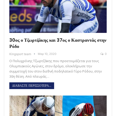
30ος ο Τζωρτζάκης και 37ος ο Καστραντάς στην
Ρόδο
Kingsport team
Μαρ 10, 2020
0
Ο Πολυχρόνης Τζωρτζάκης που προετοιμάζεται για τους
Ολυμπιακούς Αγώνες, στον δρόμο, ολοκλήρωσε την
συμμετοχή του στον διεθνή ποδηλατικό Γύρο Ρόδου, στην
30η θέση. Από πλευράς…
ΔΙΑΒΑΣΤΕ ΠΕΡΙΣΣΟΤΕΡΑ...