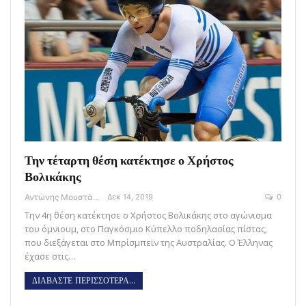
Την τέταρτη θέση κατέκτησε ο Χρήστος
Βολικάκης
Αντώνης Μουστάκας
Δεκ 14, 2019
0
Την 4η θέση κατέκτησε ο Χρήστος Βολικάκης στο αγώνισμα
του όμνιουμ, στο Παγκόσμιο Κύπελλο ποδηλασίας πίστας,
που διεξάγεται στο Μπρίσμπεϊν της Αυστραλίας. Ο Έλληνας
έχασε στις…
ΔΙΑΒΑΣΤΕ ΠΕΡΙΣΣΟΤΕΡΑ...