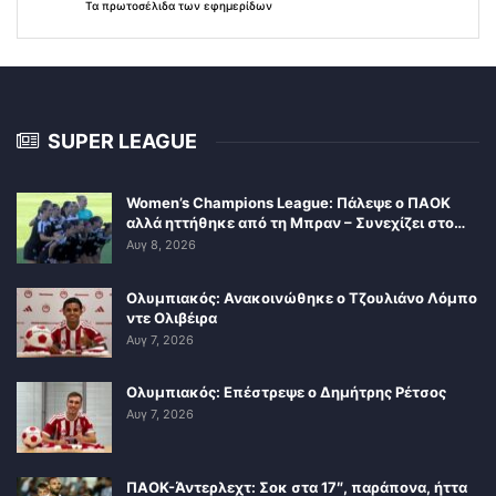
Τα
πρωτοσέλιδα
των
εφημερίδων
SUPER LEAGUE
Women’s Champions League: Πάλεψε ο ΠΑΟΚ
αλλά ηττήθηκε από τη Μπραν – Συνεχίζει στο…
Αυγ 8, 2026
Ολυμπιακός: Ανακοινώθηκε ο Τζουλιάνο Λόμπο
ντε Ολιβέιρα
Αυγ 7, 2026
Ολυμπιακός: Επέστρεψε ο Δημήτρης Ρέτσος
Αυγ 7, 2026
ΠΑΟΚ-Άντερλεχτ: Σοκ στα 17″, παράπονα, ήττα