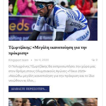
Τζωρτζάκης: «Μεγάλη ικανοποίηση για την
πρόκριση»
Kingsport team
Ιαν 4, 2020
0
Ο Πολυχρόνης Τζωρτζάκης θα εκπροσωπήσει την χώρα μας
στον δρόμο,στους Ολυμπιακούς Αγώνες «Τόκιο 2020»
«Νοιώθω μεγάλη ικανοποίηση για την πρόκριση και το ίδιο
νοιώθουν κι όλοι…
ΔΙΑΒΑΣΤΕ ΠΕΡΙΣΣΟΤΕΡΑ...