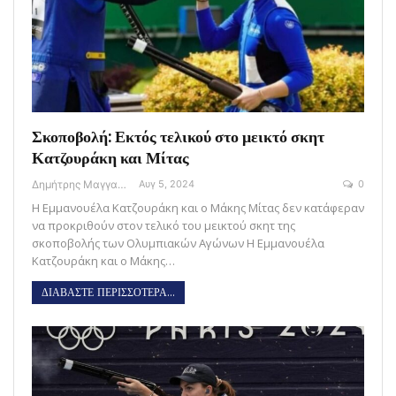
Σκοποβολή: Εκτός τελικού στο μεικτό σκητ
Κατζουράκη και Μίτας
Δημήτρης Μαγγανάρης
Αυγ 5, 2024
0
H Εμμανουέλα Κατζουράκη και ο Μάκης Μίτας δεν κατάφεραν
να προκριθούν στον τελικό του μεικτού σκητ της
σκοποβολής των Ολυμπιακών Αγώνων Η Εμμανουέλα
Κατζουράκη και ο Μάκης…
ΔΙΑΒΑΣΤΕ ΠΕΡΙΣΣΟΤΕΡΑ...