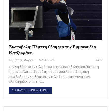
Σκοποβολή: Πέμπτη θέση για την Εμμανουέλα
Κατζουράκη
Δημήτρης Μαγγανάρης
Αυγ 4, 2024
0
Την 5η θέση στον τελικό του σκητ σκοποβολής κατέκτησε η
Εμμανουέλα Κατζουράκη Η Εμμανουέλα Κατζουράκη
κατέλαβε την 5η θέση στον τελικό του σκητ γυναικών,
ολοκληρώνοντας την…
ΔΙΑΒΑΣΤΕ ΠΕΡΙΣΣΟΤΕΡΑ...