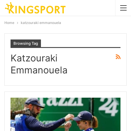
Home
katzouraki emmanouela
Browsing Tag
Katzouraki
Emmanouela