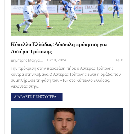
Κύπελλο Ελλάδας: Δύσκολη πρόκριση για
Αστέρα Τρίπολης
Δημήτρης Μαγγανάρης
Οκτ 9, 2024
0
Την πρόκριση στην παρατάση πήρε ο Αστέρας Τρίπολης
κόντρα στην Καβάλα O Αστέρας Τρίπολης είναι η ομάδα που
συμπλήρωσε τη φάση των «16» στο Κύπελλο Ελλάδας,
νικώντας στην…
ΔΙΑΒΑΣΤΕ ΠΕΡΙΣΣΟΤΕΡΑ...