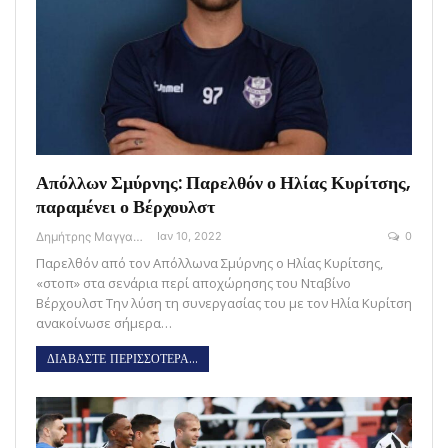
Απόλλων Σμύρνης: Παρελθόν ο Ηλίας Κυρίτσης,
παραμένει ο Βέρχουλστ
Δημήτρης Μαγγανάρης
Ιαν 10, 2022
0
Παρελθόν από τον Απόλλωνα Σμύρνης ο Ηλίας Κυρίτσης,
«στοπ» στα σενάρια περί αποχώρησης του Νταβίνο
Βέρχουλστ Την λύση τη συνεργασίας του με τον Ηλία Κυρίτση
ανακοίνωσε σήμερα…
ΔΙΑΒΑΣΤΕ ΠΕΡΙΣΣΟΤΕΡΑ...