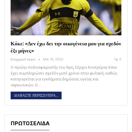
Κόκε: «Δεν έχω δει την οικογένεια μου για σχεδόν
έξι μήνες»
Kingsport team
Μάι 19, 2020
0
Ο πρώην ποδοσφαιριστής του Άρη, Σέρχιο Κοντρέρας Κόκε
έχει συμπληρώσει σχεδόν μισό χρόνο στην φυλακή, καθώς
κατηγορείται για εγκλήματα δημόσιας υγείας και
ναρκωτικών. Ο…
ΔΙΑΒΑΣΤΕ ΠΕΡΙΣΣΟΤΕΡΑ...
ΠΡΩΤΟΣΕΛΙΔΑ