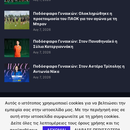
Ποδόσφαιρο Γυναικών: Ολοκληρώθηκε η
προετοιμασία του ΠΑΟΚ για τον αγώνα με τη
Μπραν
Αυγ 7, 2026
Ποδόσφαιρο Γυναικών: Στον Παναθηναϊκό η
Σύλια Κατεργιαννάκη
Αυγ 7, 2026
Ποδόσφαιρο Γυναικών: Στον Αστέρα Τρίπολης η
Αντωνία Νίκα
Αυγ 7, 2026
Αυτός ο ιστότοπος χρησιμοποιεί cookies για να βελτιώσει την
ΠΟΛΙΤΙΚΗ ΑΠΟΡΡΗΤΟΥ
ΕΠΙΚΟΙΝΩΝΙΑ
εμπειρία σας στην ιστοσελίδα μας. Με την περιήγησή σας σε
αυτή στην ιστοσελίδα συμφωνείτε με τη χρήση cookies.
© 2026 - Kingsport.gr. All Rights Reserved.
Δείτε όλες τις λεπτομέρειες τους όρους χρήσης και τις
προϋποθέσεις.
ΔΕΧΟΜΑΙ
ΔΙΑΒΑΣΕ ΠΕΡΙΣΣΟΤΕΡΑ