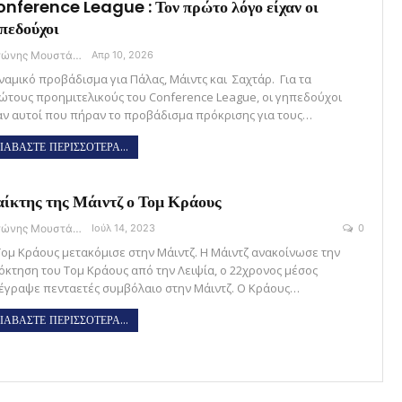
nference League : Τον πρώτο λόγο είχαν οι
πεδούχοι
Αντώνης Μουστάκας
Απρ 10, 2026
ναμικό προβάδισμα για Πάλας, Μάιντς και Σαχτάρ. Για τα
ώτους προημιτελικούς του Conference League, οι γηπεδούχοι
αν αυτοί που πήραν το προβάδισμα πρόκρισης για τους…
ΙΑΒΑΣΤΕ ΠΕΡΙΣΣΟΤΕΡΑ...
ίκτης της Μάιντζ ο Τομ Κράους
Αντώνης Μουστάκας
Ιούλ 14, 2023
0
Τομ Κράους μετακόμισε στην Μάιντζ. Η Μάιντζ ανακοίνωσε την
όκτηση του Τομ Κράους από την Λειψία, ο 22χρονος μέσος
έγραψε πενταετές συμβόλαιο στην Μάιντζ. Ο Κράους…
ΙΑΒΑΣΤΕ ΠΕΡΙΣΣΟΤΕΡΑ...