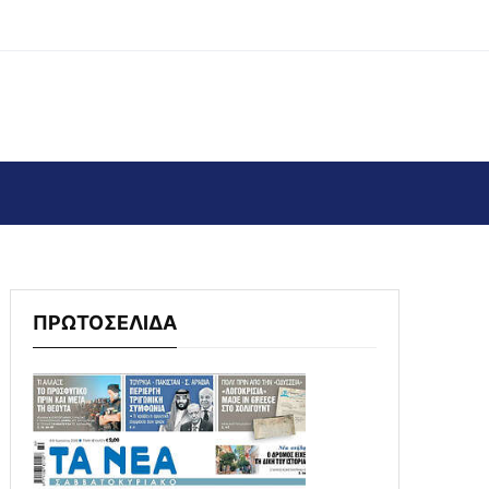
ΠΡΩΤΟΣΕΛΙΔΑ