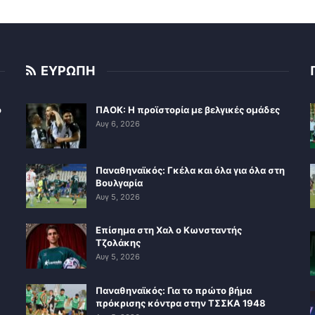
ΕΥΡΩΠΗ
ο
ΠΑΟΚ: Η προϊστορία με βελγικές ομάδες
Αυγ 6, 2026
Παναθηναϊκός: Γκέλα και όλα για όλα στη
Βουλγαρία
Αυγ 5, 2026
Επίσημα στη Χαλ ο Κωνσταντής
Τζολάκης
Αυγ 5, 2026
Παναθηναϊκός: Για το πρώτο βήμα
πρόκρισης κόντρα στην ΤΣΣΚΑ 1948