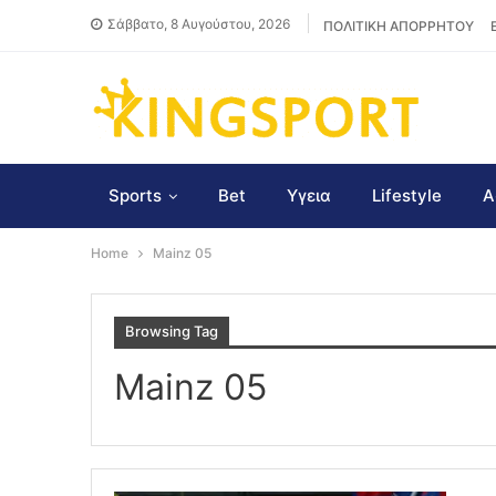
Σάββατο, 8 Αυγούστου, 2026
ΠΟΛΙΤΙΚΗ ΑΠΟΡΡΗΤΟΥ
Sports
Bet
Υγεια
Lifestyle
Α
Home
Mainz 05
Browsing Tag
Mainz 05