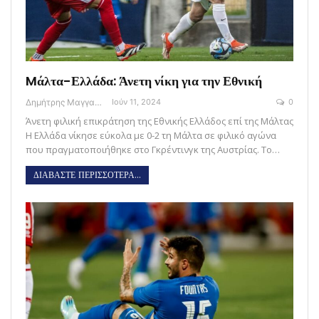
Mάλτα-Ελλάδα: Άνετη νίκη για την Εθνική
Δημήτρης Μαγγανάρης
Ιούν 11, 2024
0
Άνετη φιλική επικράτηση της Εθνικής Ελλάδος επί της Μάλτας
H Ελλάδα νίκησε εύκολα με 0-2 τη Μάλτα σε φιλικό αγώνα
που πραγματοποιήθηκε στο Γκρέντινγκ της Αυστρίας. Το…
ΔΙΑΒΑΣΤΕ ΠΕΡΙΣΣΟΤΕΡΑ...