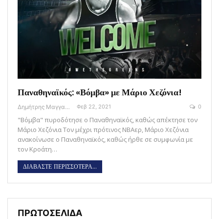
Παναθηναϊκός: «Βόμβα» με Μάριο Χεζόνια!
Δημήτρης Μαγγανάρης
Φεβ 22, 2021
0
"Βόμβα" πυροδότησε ο Παναθηναϊκός, καθώς απέκτησε τον
Μάριο Χεζόνια Τον μέχρι πρότινος ΝΒΑερ, Μάριο Χεζόνια
ανακοίνωσε ο Παναθηναϊκός, καθώς ήρθε σε συμφωνία με
τον Κροάτη…
ΔΙΑΒΑΣΤΕ ΠΕΡΙΣΣΟΤΕΡΑ...
ΠΡΩΤΟΣΕΛΙΔΑ