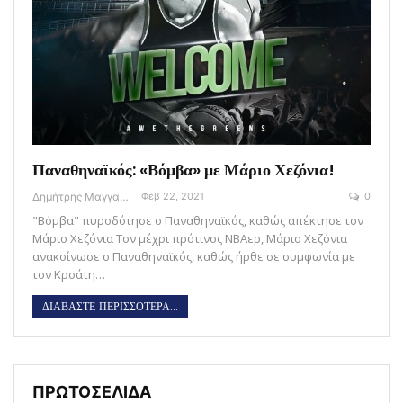
Παναθηναϊκός: «Βόμβα» με Μάριο Χεζόνια!
Δημήτρης Μαγγανάρης
Φεβ 22, 2021
0
"Βόμβα" πυροδότησε ο Παναθηναϊκός, καθώς απέκτησε τον
Μάριο Χεζόνια Τον μέχρι πρότινος ΝΒΑερ, Μάριο Χεζόνια
ανακοίνωσε ο Παναθηναϊκός, καθώς ήρθε σε συμφωνία με
τον Κροάτη…
ΔΙΑΒΑΣΤΕ ΠΕΡΙΣΣΟΤΕΡΑ...
ΠΡΩΤΟΣΕΛΙΔΑ