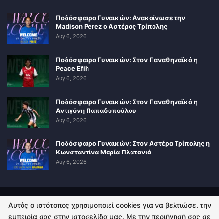
Ποδόσφαιρο Γυναικών: Ανακοίνωσε την
Madison Perez ο Αστέρας Τρίπολης
Αυγ 6, 2026
Ποδόσφαιρο Γυναικών: Στον Παναθηναϊκό η
Peace Efih
Αυγ 6, 2026
Ποδόσφαιρο Γυναικών: Στον Παναθηναϊκό η
Αντιγόνη Παπαδοπούλου
Αυγ 6, 2026
Ποδόσφαιρο Γυναικών: Στον Αστέρα Τρίπολης η
Κωνσταντίνα Μαρία Πλατανιά
Αυγ 6, 2026
Αυτός ο ιστότοπος χρησιμοποιεί cookies για να βελτιώσει την
ΠΟΛΙΤΙΚΗ ΑΠΟΡΡΗΤΟΥ
ΕΠΙΚΟΙΝΩΝΙΑ
εμπειρία σας στην ιστοσελίδα μας. Με την περιήγησή σας σε