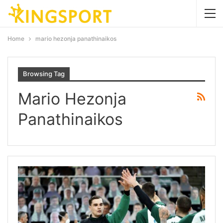
Home
mario hezonja panathinaikos
Browsing Tag
Mario Hezonja
Panathinaikos