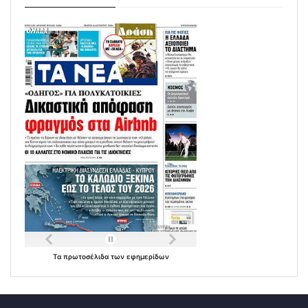
Τα
πρωτοσέλιδα
των
εφημερίδων