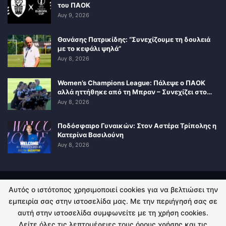
του ΠΑΟΚ
Αυγ 9, 2026
Θανάσης Πατρικίδης: “Συνεχίζουμε τη δουλειά
με το κεφάλι ψηλά”
Αυγ 8, 2026
Women’s Champions League: Πάλεψε ο ΠΑΟΚ
αλλά ηττήθηκε από τη Μπραν – Συνεχίζει στο…
Αυγ 8, 2026
Ποδόσφαιρο Γυναικών: Στον Αστέρα Τρίπολης η
Κατερίνα Βασιλούνη
Αυγ 8, 2026
Αυτός ο ιστότοπος χρησιμοποιεί cookies για να βελτιώσει την
ΠΟΛΙΤΙΚΗ ΑΠΟΡΡΗΤΟΥ
ΕΠΙΚΟΙΝΩΝΙΑ
εμπειρία σας στην ιστοσελίδα μας. Με την περιήγησή σας σε
αυτή στην ιστοσελίδα συμφωνείτε με τη χρήση cookies.
© 2026 - Kingsport.gr. All Rights Reserved.
Δείτε όλες τις λεπτομέρειες τους όρους χρήσης και τις