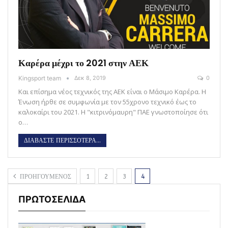
Καρέρα μέχρι το 2021 στην ΑΕΚ
Kingsport team
Δεκ 8, 2019
0
Και επίσημα νέος τεχνικός της ΑΕΚ είναι ο Μάσιμο Καρέρα. Η
Ένωση ήρθε σε συμφωνία με τον 55χρονο τεχνικό έως το
καλοκαίρι του 2021. Η "κιτρινόμαυρη" ΠΑΕ γνωστοποίησε ότι
ο…
ΔΙΑΒΑΣΤΕ ΠΕΡΙΣΣΟΤΕΡΑ...
ΠΡΟΗΓΟΥΜΕΝΟΣ
1
2
3
4
ΠΡΩΤΟΣΕΛΙΔΑ