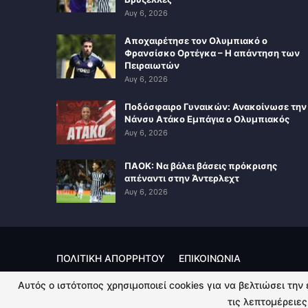
Αυγ 6, 2026
Αποχαιρέτησε τον Ολυμπιακό ο
Φρανσίσκο Ορτέγκα – Η απάντηση των
Πειραιωτών
Αυγ 6, 2026
Ποδόσφαιρο Γυναικών: Ανακοίνωσε την
Νάνσυ Ατάκο Εμπάγια ο Ολυμπιακός
Αυγ 6, 2026
ΠΑΟΚ: Να βάλει βάσεις πρόκρισης
απέναντι στην Άντερλεχτ
Αυγ 6, 2026
ΠΟΛΙΤΙΚΗ ΑΠΟΡΡΗΤΟΥ
ΕΠΙΚΟΙΝΩΝΙΑ
Αυτός ο ιστότοπος χρησιμοποιεί cookies για να βελτιώσει την
© 2026 - Kingsport.gr. All Rights Reserved.
τις λεπτομέρειες