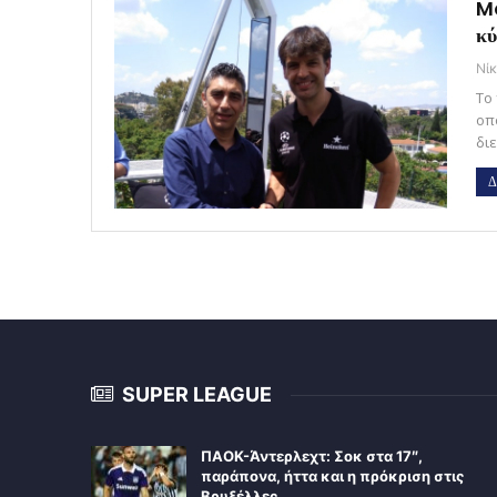
Mo
κύ
Νί
Το
οπ
δι
Δ
SUPER LEAGUE
ΠΑΟΚ-Άντερλεχτ: Σοκ στα 17″,
παράπονα, ήττα και η πρόκριση στις
Βρυξέλλες