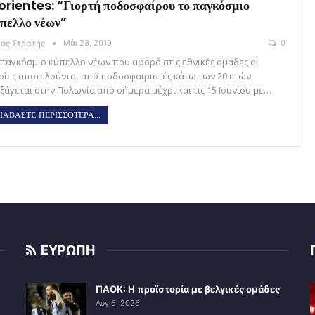
rientes: “Γιορτή ποδοσφαίρου το παγκόσμιο
πελλο νέων”
κος Στρατής
Μάι 23, 2019
0
 παγκόσμιο κύπελλο νέων που αφορά στις εθνικές ομάδες οι
οίες αποτελούνται από ποδοσφαιριστές κάτω των 20 ετών,
εξάγεται στην Πολωνία από σήμερα μέχρι και τις 15 Ιουνίου με…
ΙΑΒΑΣΤΕ ΠΕΡΙΣΣΟΤΕΡΑ...
ΕΥΡΩΠΗ
ΠΑΟΚ: Η προϊστορία με βελγικές ομάδες
Αυγ 6, 2026