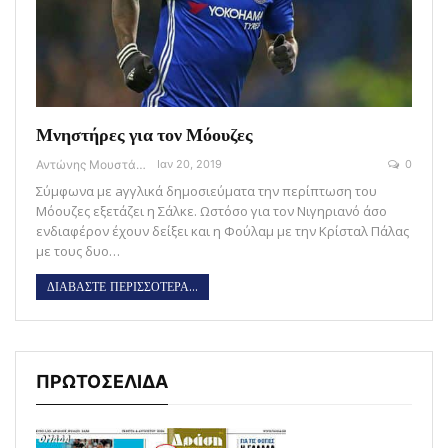
Μνηστήρες για τον Μόουζες
Αντώνης Μουστάκας
Ιαν 20, 2019
0
Σύμφωνα με aγγλικά δημοσιεύματα την περίπτωση του
Μόουζες εξετάζει η Σάλκε. Ωστόσο για τον Νιγηριανό άσο
ενδιαφέρον έχουν δείξει και η Φούλαμ με την Κρίσταλ Πάλας
με τους δυο…
ΔΙΑΒΑΣΤΕ ΠΕΡΙΣΣΟΤΕΡΑ...
ΠΡΩΤΟΣΕΛΙΔΑ