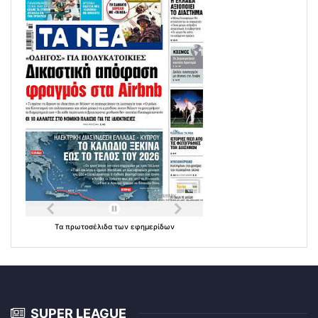
Τα
πρωτοσέλιδα
των
εφημερίδων
SUPER LEAGUE