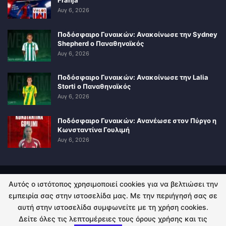
Αυγ 6, 2026
Ποδόσφαιρο Γυναικών: Ανακοίνωσε την Sydney
Shepherd ο Παναθηναϊκός
Αυγ 6, 2026
Ποδόσφαιρο Γυναικών: Ανακοίνωσε την Lalia
Storti ο Παναθηναϊκός
Αυγ 6, 2026
Ποδόσφαιρο Γυναικών: Ανανέωσε στον Πύργο η
Κωνσταντίνα Γουλιμή
Αυγ 6, 2026
Αυτός ο ιστότοπος χρησιμοποιεί cookies για να βελτιώσει την
ΠΟΛΙΤΙΚΗ ΑΠΟΡΡΗΤΟΥ
ΕΠΙΚΟΙΝΩΝΙΑ
εμπειρία σας στην ιστοσελίδα μας. Με την περιήγησή σας σε
αυτή στην ιστοσελίδα συμφωνείτε με τη χρήση cookies.
© 2026 - Kingsport.gr. All Rights Reserved.
Δείτε όλες τις λεπτομέρειες τους όρους χρήσης και τις