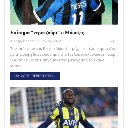
Επίσημα “νερατζούρι” ο Μόουζες
Kingsport team
Ιαν 23, 2020
0
Την απόκτηση του Βίκτορ Μόουζες μέχρι το τέλος της σεζόν,
με τη μορφή δανεισμού από την Τσέλσι, ανακοίνωσε η Ίντερ.
Ο Αντόνιο Κόντε εισηγήθηκε την μεταγραφή του και ο
Μπέπε…
ΔΙΑΒΑΣΤΕ ΠΕΡΙΣΣΟΤΕΡΑ...