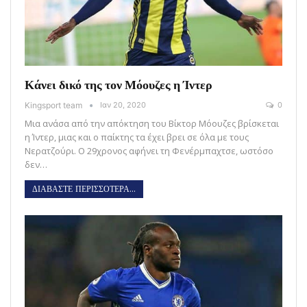
Κάνει δικό της τον Μόουζες η Ίντερ
Kingsport team
Ιαν 20, 2020
0
Μια ανάσα από την απόκτηση του Βίκτορ Μόουζες βρίσκεται
η Ίντερ, μιας και ο παίκτης τα έχει βρει σε όλα με τους
Νερατζούρι. Ο 29χρονος αφήνει τη Φενέρμπαχτσε, ωστόσο
δεν…
ΔΙΑΒΑΣΤΕ ΠΕΡΙΣΣΟΤΕΡΑ...