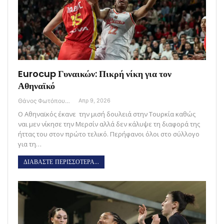
Eurocup Γυναικών: Πικρή νίκη για τον
Αθηναϊκό
Θάνος Φωτόπουλος
Απρ 9, 2026
Ο Αθηναϊκός έκανε την μισή δουλειά στην Τουρκία καθώς
ναι μεν νίκησε την Μερσίν αλλά δεν κάλυψε τη διαφορά της
ήττας του στον πρώτο τελικό. Περήφανοι όλοι στο σύλλογο
για τη…
ΔΙΑΒΑΣΤΕ ΠΕΡΙΣΣΟΤΕΡΑ...