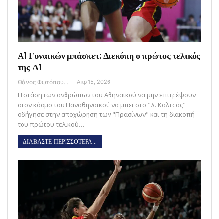
Α1 Γυναικών μπάσκετ: Διεκόπη ο πρώτος τελικός
της Α1
Θάνος Φωτόπουλος
Απρ 15, 2026
Η στάση των ανθρώπων του Αθηναϊκού να μην επιτρέψουν
στον κόσμο του Παναθηναϊκού να μπει στο "Δ. Καλτσάς"
οδήγησε στην αποχώρηση των "Πρασίνων" και τη διακοπή
του πρώτου τελικού…
ΔΙΑΒΑΣΤΕ ΠΕΡΙΣΣΟΤΕΡΑ...