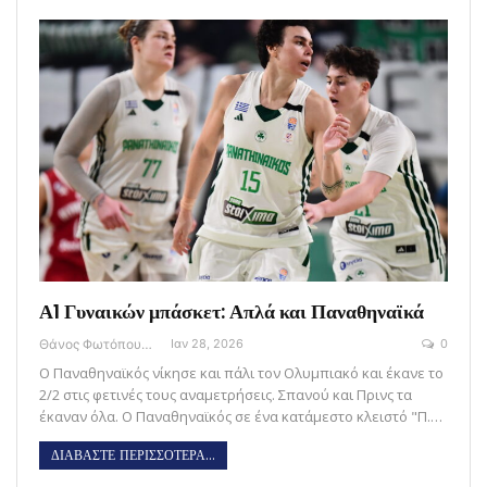
Α1 Γυναικών μπάσκετ: Απλά και Παναθηναϊκά
Θάνος Φωτόπουλος
Ιαν 28, 2026
0
Ο Παναθηναϊκός νίκησε και πάλι τον Ολυμπιακό και έκανε το
2/2 στις φετινές τους αναμετρήσεις. Σπανού και Πρινς τα
έκαναν όλα. Ο Παναθηναϊκός σε ένα κατάμεστο κλειστό "Π.…
ΔΙΑΒΑΣΤΕ ΠΕΡΙΣΣΟΤΕΡΑ...