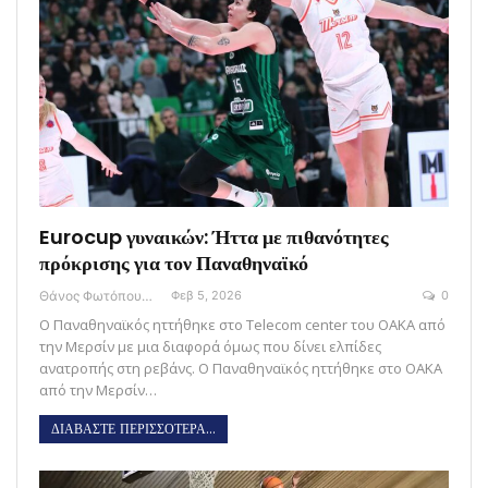
Eurocup γυναικών: Ήττα με πιθανότητες
πρόκρισης για τον Παναθηναϊκό
Θάνος Φωτόπουλος
Φεβ 5, 2026
0
Ο Παναθηναϊκός ηττήθηκε στο Telecom center του ΟΑΚΑ από
την Μερσίν με μια διαφορά όμως που δίνει ελπίδες
ανατροπής στη ρεβάνς. Ο Παναθηναϊκός ηττήθηκε στο ΟΑΚΑ
από την Μερσίν…
ΔΙΑΒΑΣΤΕ ΠΕΡΙΣΣΟΤΕΡΑ...