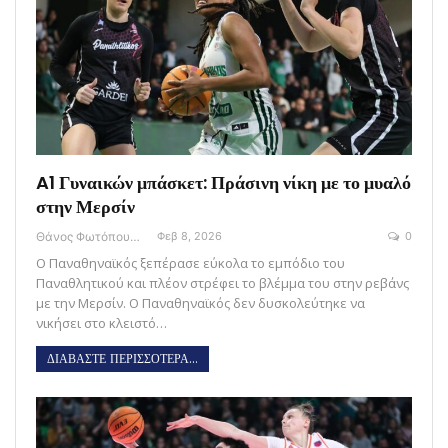
A1 Γυναικών μπάσκετ: Πράσινη νίκη με το μυαλό
στην Μερσίν
Θάνος Φωτόπουλος
Φεβ 8, 2026
0
Ο Παναθηναϊκός ξεπέρασε εύκολα το εμπόδιο του
Παναθλητικού και πλέον στρέφει το βλέμμα του στην ρεβάνς
με την Μερσίν. Ο Παναθηναϊκός δεν δυσκολεύτηκε να
νικήσει στο κλειστό…
ΔΙΑΒΑΣΤΕ ΠΕΡΙΣΣΟΤΕΡΑ...