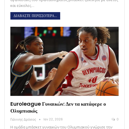
και εύκολες…
ΔΙΑΒΑΣΤΕ ΠΕΡΙΣΣΟΤΕΡΑ...
Euroleague Γυναικών: Δεν τα κατάφερε ο
Ολυμπιακός
Γιάννης Δρόσος
Ιαν 22, 2026
0
Η ομάδα μπάσκετ γυναικών του Ολυμπιακού γνώρισε την