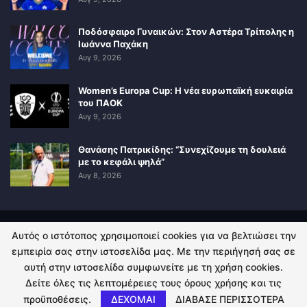
Ποδόσφαιρο Γυναικών: Στον Αστέρα Τρίπολης η
Ιωάννα Παχάκη
Αυγ 9, 2026
Women’s Europa Cup: Η νέα ευρωπαϊκή ευκαιρία
του ΠΑΟΚ
Αυγ 9, 2026
Θανάσης Πατρικίδης: “Συνεχίζουμε τη δουλειά
με το κεφάλι ψηλά”
Αυγ 8, 2026
Αυτός ο ιστότοπος χρησιμοποιεί cookies για να βελτιώσει την
ΠΟΛΙΤΙΚΗ ΑΠΟΡΡΗΤΟΥ
ΕΠΙΚΟΙΝΩΝΙΑ
εμπειρία σας στην ιστοσελίδα μας. Με την περιήγησή σας σε
αυτή στην ιστοσελίδα συμφωνείτε με τη χρήση cookies.
© 2026 - Kingsport.gr. All Rights Reserved.
Δείτε όλες τις λεπτομέρειες τους όρους χρήσης και τις
προϋποθέσεις.
ΔΕΧΟΜΑΙ
ΔΙΑΒΑΣΕ ΠΕΡΙΣΣΟΤΕΡΑ