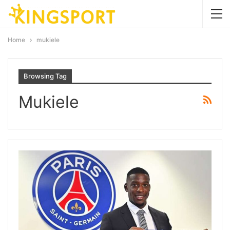
Home
mukiele
Browsing Tag
Mukiele