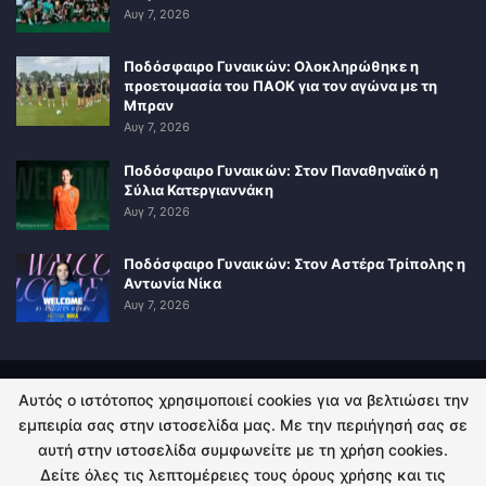
Αυγ 7, 2026
Ποδόσφαιρο Γυναικών: Ολοκληρώθηκε η
προετοιμασία του ΠΑΟΚ για τον αγώνα με τη
Μπραν
Αυγ 7, 2026
Ποδόσφαιρο Γυναικών: Στον Παναθηναϊκό η
Σύλια Κατεργιαννάκη
Αυγ 7, 2026
Ποδόσφαιρο Γυναικών: Στον Αστέρα Τρίπολης η
Αντωνία Νίκα
Αυγ 7, 2026
Αυτός ο ιστότοπος χρησιμοποιεί cookies για να βελτιώσει την
ΠΟΛΙΤΙΚΗ ΑΠΟΡΡΗΤΟΥ
ΕΠΙΚΟΙΝΩΝΙΑ
εμπειρία σας στην ιστοσελίδα μας. Με την περιήγησή σας σε
αυτή στην ιστοσελίδα συμφωνείτε με τη χρήση cookies.
© 2026 - Kingsport.gr. All Rights Reserved.
Δείτε όλες τις λεπτομέρειες τους όρους χρήσης και τις