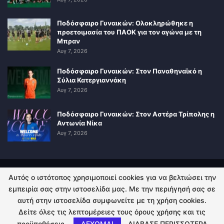
Ποδόσφαιρο Γυναικών: Ολοκληρώθηκε η
προετοιμασία του ΠΑΟΚ για τον αγώνα με τη
Μπραν
Αυγ 7, 2026
Ποδόσφαιρο Γυναικών: Στον Παναθηναϊκό η
Σύλια Κατεργιαννάκη
Αυγ 7, 2026
Ποδόσφαιρο Γυναικών: Στον Αστέρα Τρίπολης η
Αντωνία Νίκα
Αυγ 7, 2026
Αυτός ο ιστότοπος χρησιμοποιεί cookies για να βελτιώσει την
ΠΟΛΙΤΙΚΗ ΑΠΟΡΡΗΤΟΥ
ΕΠΙΚΟΙΝΩΝΙΑ
εμπειρία σας στην ιστοσελίδα μας. Με την περιήγησή σας σε
αυτή στην ιστοσελίδα συμφωνείτε με τη χρήση cookies.
© 2026 - Kingsport.gr. All Rights Reserved.
Δείτε όλες τις λεπτομέρειες τους όρους χρήσης και τις
προϋποθέσεις.
ΔΕΧΟΜΑΙ
ΔΙΑΒΑΣΕ ΠΕΡΙΣΣΟΤΕΡΑ