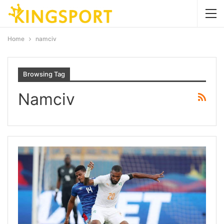
Home
namciv
Browsing Tag
Namciv