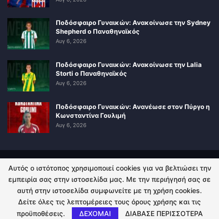
Ποδόσφαιρο Γυναικών: Ανακοίνωσε την Sydney
Shepherd ο Παναθηναϊκός
Αυγ 6, 2026
Ποδόσφαιρο Γυναικών: Ανακοίνωσε την Lalia
Storti ο Παναθηναϊκός
Αυγ 6, 2026
Ποδόσφαιρο Γυναικών: Ανανέωσε στον Πύργο η
Κωνσταντίνα Γουλιμή
Αυγ 6, 2026
Αυτός ο ιστότοπος χρησιμοποιεί cookies για να βελτιώσει την
ΠΟΛΙΤΙΚΗ ΑΠΟΡΡΗΤΟΥ
ΕΠΙΚΟΙΝΩΝΙΑ
εμπειρία σας στην ιστοσελίδα μας. Με την περιήγησή σας σε
αυτή στην ιστοσελίδα συμφωνείτε με τη χρήση cookies.
© 2026 - Kingsport.gr. All Rights Reserved.
Δείτε όλες τις λεπτομέρειες τους όρους χρήσης και τις
προϋποθέσεις.
ΔΕΧΟΜΑΙ
ΔΙΑΒΑΣΕ ΠΕΡΙΣΣΟΤΕΡΑ