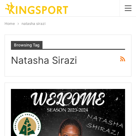
Home
natasha sirazi
Browsing Tag
Natasha Sirazi