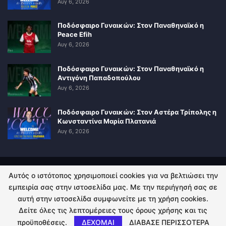
Αυγ 6, 2026
Ποδόσφαιρο Γυναικών: Στον Παναθηναϊκό η
Peace Efih
Αυγ 6, 2026
Ποδόσφαιρο Γυναικών: Στον Παναθηναϊκό η
Αντιγόνη Παπαδοπούλου
Αυγ 6, 2026
Ποδόσφαιρο Γυναικών: Στον Αστέρα Τρίπολης η
Κωνσταντίνα Μαρία Πλατανιά
Αυγ 6, 2026
Αυτός ο ιστότοπος χρησιμοποιεί cookies για να βελτιώσει την
ΠΟΛΙΤΙΚΗ ΑΠΟΡΡΗΤΟΥ
ΕΠΙΚΟΙΝΩΝΙΑ
εμπειρία σας στην ιστοσελίδα μας. Με την περιήγησή σας σε
αυτή στην ιστοσελίδα συμφωνείτε με τη χρήση cookies.
© 2026 - Kingsport.gr. All Rights Reserved.
Δείτε όλες τις λεπτομέρειες τους όρους χρήσης και τις
προϋποθέσεις.
ΔΕΧΟΜΑΙ
ΔΙΑΒΑΣΕ ΠΕΡΙΣΣΟΤΕΡΑ