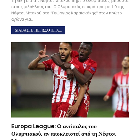
Τη νίκη επί της Νέφτσι Μπακού πήρε ο Ολυμπιακός, μπροστά
στους φιλάθλους του. Ο Ολυμπιακός επικράτησε με 1-0 της
Νέφτσι Μπακού στο "Γεώργιος Καραϊσκάκης" στον πρώτο
αγώνα για…
ΔΙΑΒΑΣΤΕ ΠΕΡΙΣΣΟΤΕΡΑ...
Europa League: O αντίπαλος του
Ολυμπιακού, αν αποκλειστεί από τη Νέφτσι