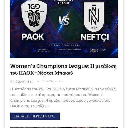
Women’s Champions League: Η μετάδοση
του ΠΑΟΚ-Νέφτσι Μπακού
Kingsport team
Ιούλ 24, 2026
Η μετάδοση του αγώνα ΠΑΟΚ-Νέφτσι Μπακού για τον τελικό
του ομίλου του α' προκριματικού γύρου του Women's
Champions League. Η ομάδα ποδοσφαίρου γυναικών του
ΠΑΟΚ αντιμετωπίζει…
ΔΙΑΒΑΣΤΕ ΠΕΡΙΣΣΟΤΕΡΑ...