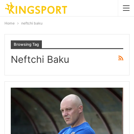
Home
neftchi baku
Browsing Tag
Neftchi Baku