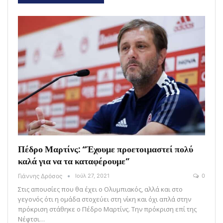
Πέδρο Μαρτίνς: “Έχουμε προετοιμαστεί πολύ
καλά για να τα καταφέρουμε”
Γιάννης Δρόσος
Ιούλ 27, 2021
0
Στις απουσίες που θα έχει ο Ολυμπιακός, αλλά και στο
γεγονός ότι η ομάδα στοχεύει στη νίκη και όχι απλά στην
πρόκριση στάθηκε ο Πέδρο Μαρτίνς. Την πρόκριση επί της
Νέφτσι…