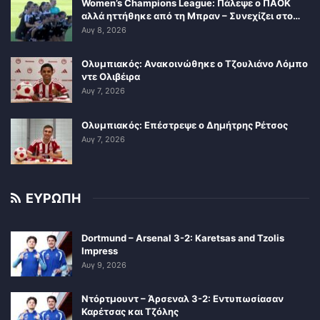
Women’s Champions League: Πάλεψε ο ΠΑΟΚ
αλλά ηττήθηκε από τη Μπραν – Συνεχίζει στο…
Αυγ 8, 2026
Ολυμπιακός: Ανακοινώθηκε ο Τζουλιάνο Λόμπο
ντε Ολιβέιρα
Αυγ 7, 2026
Ολυμπιακός: Επέστρεψε ο Δημήτρης Ρέτσος
Αυγ 7, 2026
ΕΥΡΩΠΗ
Dortmund – Arsenal 3-2: Karetsas and Tzolis
Impress
Αυγ 9, 2026
Ντόρτμουντ – Άρσεναλ 3-2: Εντυπωσίασαν
Καρέτσας και Τζόλης