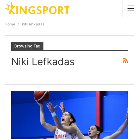
Home
niki lefkadas
Browsing Tag
Niki Lefkadas