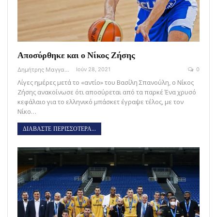
Αποσύρθηκε και ο Νίκος Ζήσης
Δημήτρης Μαγγανάρης
Ιούν 28, 2021
0
Λίγες ημέρες μετά το «αντίο» του Βασίλη Σπανούλη, ο Νίκος
Ζήσης ανακοίνωσε ότι αποσύρεται από τα παρκέ Ένα χρυσό
κεφάλαιο για το ελληνικό μπάσκετ έγραψε τέλος, με τον
Νίκο…
ΔΙΑΒΑΣΤΕ ΠΕΡΙΣΣΟΤΕΡΑ...