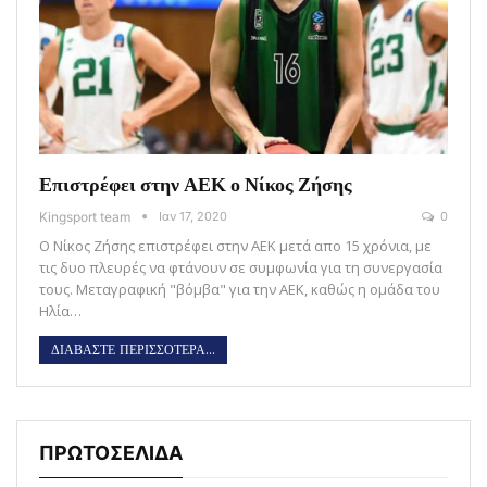
Επιστρέφει στην ΑΕΚ ο Νίκος Ζήσης
Kingsport team
Ιαν 17, 2020
0
Ο Νίκος Ζήσης επιστρέφει στην ΑΕΚ μετά απο 15 χρόνια, με
τις δυο πλευρές να φτάνουν σε συμφωνία για τη συνεργασία
τους. Μεταγραφική "βόμβα" για την ΑΕΚ, καθώς η ομάδα του
Ηλία…
ΔΙΑΒΑΣΤΕ ΠΕΡΙΣΣΟΤΕΡΑ...
ΠΡΩΤΟΣΕΛΙΔΑ