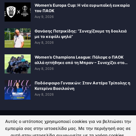
Women’s Europa Cup: Η νέα ευρωπαϊκή ευκαιρία
του ΠΑΟΚ
Αυγ 9, 2026
Θανάσης Πατρικίδης: “Συνεχίζουμε τη δουλειά
με το κεφάλι ψηλά”
Αυγ 8, 2026
Women’s Champions League: Πάλεψε ο ΠΑΟΚ
αλλά ηττήθηκε από τη Μπραν – Συνεχίζει στο…
Αυγ 8, 2026
Ποδόσφαιρο Γυναικών: Στον Αστέρα Τρίπολης η
Κατερίνα Βασιλούνη
Αυγ 8, 2026
Αυτός ο ιστότοπος χρησιμοποιεί cookies για να βελτιώσει την
ΠΟΛΙΤΙΚΗ ΑΠΟΡΡΗΤΟΥ
ΕΠΙΚΟΙΝΩΝΙΑ
εμπειρία σας στην ιστοσελίδα μας. Με την περιήγησή σας σε
αυτή στην ιστοσελίδα συμφωνείτε με τη χρήση cookies.