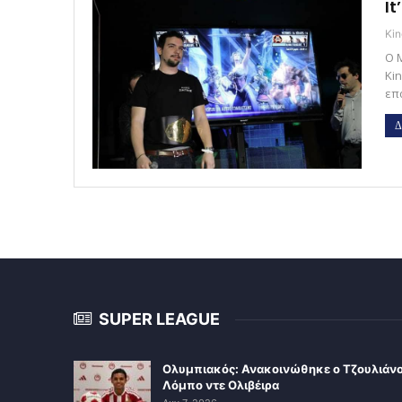
It
Kin
Ο Μ
Ki
επ
Δ
SUPER LEAGUE
Ολυμπιακός: Ανακοινώθηκε ο Τζουλιάν
Λόμπο ντε Ολιβέιρα