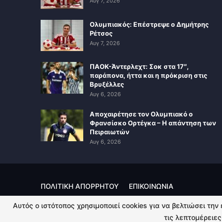
Αυγ 7, 2026
Ολυμπιακός: Επέστρεψε ο Δημήτρης
Ρέτσος
Αυγ 7, 2026
ΠΑΟΚ-Άντερλεχτ: Σοκ στα 17″,
παράπονα, ήττα και η πρόκριση στις
Βρυξέλλες
Αυγ 6, 2026
Αποχαιρέτησε τον Ολυμπιακό ο
Φρανσίσκο Ορτέγκα – Η απάντηση των
Πειραιωτών
Αυγ 6, 2026
ΠΟΛΙΤΙΚΗ ΑΠΟΡΡΗΤΟΥ
ΕΠΙΚΟΙΝΩΝΙΑ
Αυτός ο ιστότοπος χρησιμοποιεί cookies για να βελτιώσει την
© 2026 - Kingsport.gr. All Rights Reserved.
τις λεπτομέρειες