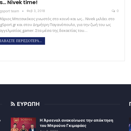
’s… Nivek time!
gsport team
Φεβ 3, 2018
0
άριος Μπιτσικόκος γνωστός στο κοινό και ως... Nivek μιλάει στο
ngSport.gr και στον Δημήτρη Παγανόπουλο, για την ζωή του ως
αγγελματίας gamer. Στα μέσα της δεκαετίας του…
ΙΑΒΑΣΤΕ ΠΕΡΙΣΣΟΤΕΡΑ...
ΕΥΡΩΠΗ
ο
Η Άρσεναλ ανακοίνωσε την απόκτηση
του Μπρούνο Γκιμαράες