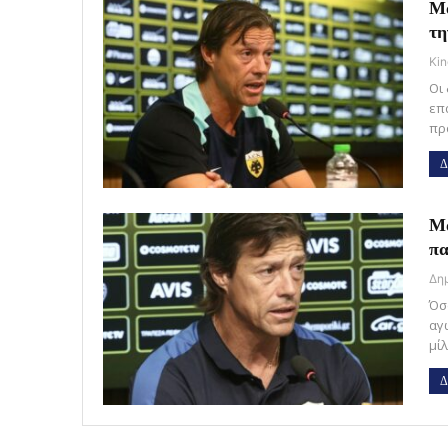
Μα
τη
Kin
Οι
επ
πρ
Δ
Μα
πα
Όσ
αγ
μί
Δ