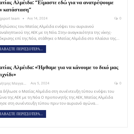
τίας Αλμέιδα: “Είμαστε εδώ για να ανατρέψουμε
ν κατάσταση”
gsport team
Αυγ 14, 2024
0
 δηλώσεις του Ματίας Αλμέιδα ενόψει του αυριανού
αναληπτικού της ΑΕΚ με τη Νόα. Στην αναγκαιότητα της νίκης-
όκρισης επί της Νόα, στάθηκε ο Ματίας Αλμέιδα στο πλαίσιο της…
ΙΑΒΑΣΤΕ ΠΕΡΙΣΣΟΤΕΡΑ...
τίας Αλμέιδα: «Ήρθαμε για να κάνουμε το δικό μας
ιχνίδι»
Δημήτρης Μαγγανάρης
Αυγ 5, 2024
0
α δήλωσε ο Ματίας Αλμέιδα στη συνέντευξη τύπου ενόψει του
ώνα της ΑΕΚ με τη Νόα Ο προπονητής της ΑΕΚ, Ματίας Αλμέιδα
λησε στη συνέντευξη τύπου πριν τον αυριανό αγώνα…
ΙΑΒΑΣΤΕ ΠΕΡΙΣΣΟΤΕΡΑ...