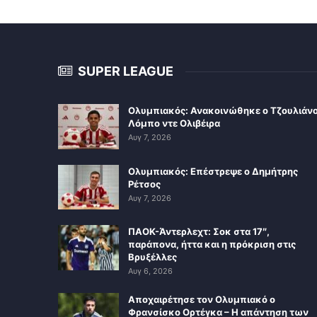
SUPER LEAGUE
Ολυμπιακός: Ανακοινώθηκε ο Τζουλιάν
Λόμπο ντε Ολιβέιρα
Αυγ 7, 2026
Ολυμπιακός: Επέστρεψε ο Δημήτρης
Ρέτσος
Αυγ 7, 2026
ΠΑΟΚ-Άντερλεχτ: Σοκ στα 17″,
παράπονα, ήττα και η πρόκριση στις
Βρυξέλλες
Αυγ 6, 2026
Αποχαιρέτησε τον Ολυμπιακό ο
Φρανσίσκο Ορτέγκα – Η απάντηση των