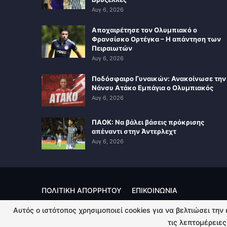
Αυγ 6, 2026
Αποχαιρέτησε τον Ολυμπιακό ο
Φρανσίσκο Ορτέγκα – Η απάντηση των
Πειραιωτών
Αυγ 6, 2026
Ποδόσφαιρο Γυναικών: Ανακοίνωσε την
Νάνσυ Ατάκο Εμπάγια ο Ολυμπιακός
Αυγ 6, 2026
ΠΑΟΚ: Να βάλει βάσεις πρόκρισης
απέναντι στην Άντερλεχτ
Αυγ 6, 2026
ΠΟΛΙΤΙΚΗ ΑΠΟΡΡΗΤΟΥ
ΕΠΙΚΟΙΝΩΝΙΑ
Αυτός ο ιστότοπος χρησιμοποιεί cookies για να βελτιώσει την
© 2026 - Kingsport.gr. All Rights Reserved.
τις λεπτομέρειες