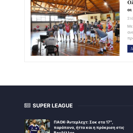
Ολ
οι
Με
αν
πρ
Δ
SUPER LEAGUE
ΠΑΟΚ-Άντερλεχτ: Σοκ στα 17″,
παράπονα, ήττα και η πρόκριση στις
Βρυξέλλες