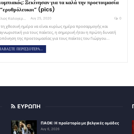
υμπιακός: Ξεκίνησαν για τα καλά την προετοιμασία
 “ερυθρόλευκοι” (pics)
Στέλιος Καλογεράς
Αυγ 25, 2020
0
 τη χθεσινή ημέρα να είναι κυρίως ημέρα προσαρμογής και
αγνωριστική για τους παίκτες, η σημερινή ήταν η πρώτη δυνατή
οπόνηση της προετοιμασίας για τους παίκτες του Γιώργου…
ΙΑΒΑΣΤΕ ΠΕΡΙΣΣΟΤΕΡΑ...
ΕΥΡΩΠΗ
ΠΑΟΚ: Η προϊστορία με βελγικές ομάδες
Αυγ 6, 2026