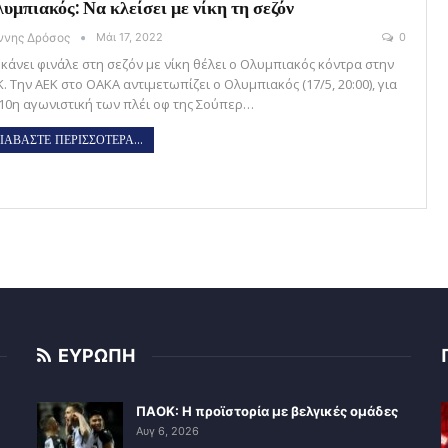
υμπιακός: Να κλείσει με νίκη τη σεζόν
άννης Δρόσος
Μάι 17, 2022
0
 κάνει φινάλε στη σεζόν με νίκη θέλει ο Ολυμπιακός κόντρα στην
. Την ΑΕΚ στο ΟΑΚΑ αντιμετωπίζει ο Ολυμπιακός (17/5, 20:00), για
 10η αγωνιστική των πλέι οφ της Σούπερ…
ΙΑΒΑΣΤΕ ΠΕΡΙΣΣΟΤΕΡΑ...
ΕΥΡΩΠΗ
ΠΑΟΚ: Η προϊστορία με βελγικές ομάδες
Αυγ 6, 2026