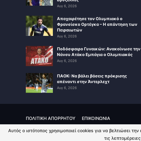
Αυγ 6, 2026
Αποχαιρέτησε τον Ολυμπιακό ο
Φρανσίσκο Ορτέγκα – Η απάντηση των
Πειραιωτών
Αυγ 6, 2026
Ποδόσφαιρο Γυναικών: Ανακοίνωσε την
Νάνσυ Ατάκο Εμπάγια ο Ολυμπιακός
Αυγ 6, 2026
ΠΑΟΚ: Να βάλει βάσεις πρόκρισης
απέναντι στην Άντερλεχτ
Αυγ 6, 2026
ΠΟΛΙΤΙΚΗ ΑΠΟΡΡΗΤΟΥ
ΕΠΙΚΟΙΝΩΝΙΑ
Αυτός ο ιστότοπος χρησιμοποιεί cookies για να βελτιώσει την
© 2026 - Kingsport.gr. All Rights Reserved.
τις λεπτομέρειες