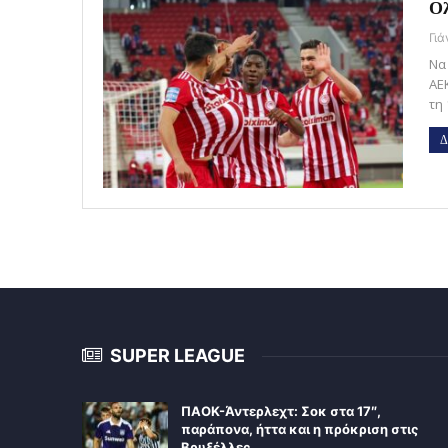
Ολ
Γι
Να
ΑΕΚ
τη
Δ
SUPER LEAGUE
ΠΑΟΚ-Άντερλεχτ: Σοκ στα 17″,
παράπονα, ήττα και η πρόκριση στις
Βρυξέλλες