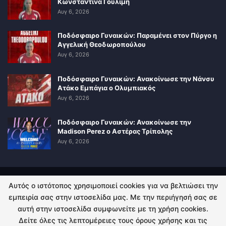
Κωνσταντίνα Γουλιμή
Αυγ 6, 2026
Ποδόσφαιρο Γυναικών: Παραμένει στον Πύργο η
Αγγελική Θεοδωροπούλου
Αυγ 6, 2026
Ποδόσφαιρο Γυναικών: Ανακοίνωσε την Νάνσυ
Ατάκο Εμπάγια ο Ολυμπιακός
Αυγ 6, 2026
Ποδόσφαιρο Γυναικών: Ανακοίνωσε την
Madison Perez ο Αστέρας Τρίπολης
Αυγ 6, 2026
Αυτός ο ιστότοπος χρησιμοποιεί cookies για να βελτιώσει την
ΠΟΛΙΤΙΚΗ ΑΠΟΡΡΗΤΟΥ
ΕΠΙΚΟΙΝΩΝΙΑ
εμπειρία σας στην ιστοσελίδα μας. Με την περιήγησή σας σε
αυτή στην ιστοσελίδα συμφωνείτε με τη χρήση cookies.
© 2026 - Kingsport.gr. All Rights Reserved.
Δείτε όλες τις λεπτομέρειες τους όρους χρήσης και τις