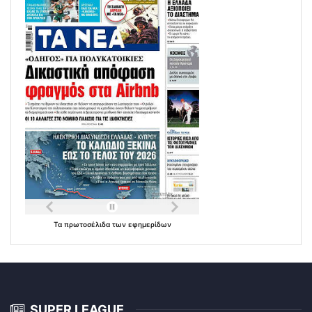
Τα
πρωτοσέλιδα
των
εφημερίδων
SUPER LEAGUE