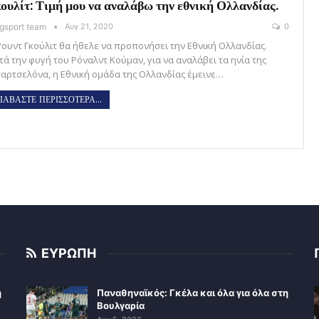
ουλίτ: Τιμή μου να αναλάβω την εθνική Ολλανδίας.
gsport team
Αυγ 21, 2020
0
Ρουντ Γκούλιτ θα ήθελε να προπονήσει την Εθνική Ολλανδίας.
τά την φυγή του Ρόναλντ Κούμαν, για να αναλάβει τα ηνία της
αρτσελόνα, η Εθνική ομάδα της Ολλανδίας έμεινε…
ΙΑΒΑΣΤΕ ΠΕΡΙΣΣΟΤΕΡΑ...
ΕΥΡΩΠΗ
η
Παναθηναϊκός: Γκέλα και όλα για όλα στη
Βουλγαρία