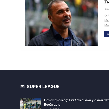
Γκ
Kin
O 
Με
Μπ
Δ
SUPER LEAGUE
Παναθηναϊκός: Γκέλα και όλα για όλα στ
Βουλγαρία