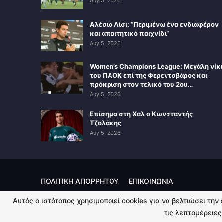
Αυγ 5, 2026
Αλέσιο Λίσι: “Περιμένω ένα ενδιαφέρον
και απαιτητικό παιχνίδι”
Αυγ 5, 2026
Women’s Champions League: Μεγάλη νίκ
του ΠΑΟΚ επί της Φερεντσβάρος και
πρόκριση στον τελικό του 2ου…
Αυγ 5, 2026
Επίσημα στη Χαλ ο Κωνσταντής
Τζολάκης
Αυγ 5, 2026
ΠΟΛΙΤΙΚΗ ΑΠΟΡΡΗΤΟΥ
ΕΠΙΚΟΙΝΩΝΙΑ
Αυτός ο ιστότοπος χρησιμοποιεί cookies για να βελτιώσει την
© 2026 - Kingsport.gr. All Rights Reserved.
τις λεπτομέρειες