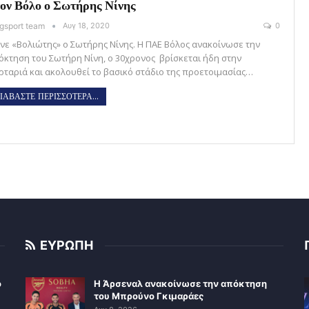
ον Βόλο ο Σωτήρης Νίνης
gsport team
Αυγ 18, 2020
0
ινε «Βολιώτης» ο Σωτήρης Νίνης. Η ΠΑΕ Βόλος ανακοίνωσε την
όκτηση του Σωτήρη Νίνη, ο 30χρονος βρίσκεται ήδη στην
ρταριά και ακολουθεί το βασικό στάδιο της προετοιμασίας…
ΙΑΒΑΣΤΕ ΠΕΡΙΣΣΟΤΕΡΑ...
ΕΥΡΩΠΗ
ο
Η Άρσεναλ ανακοίνωσε την απόκτηση
του Μπρούνο Γκιμαράες