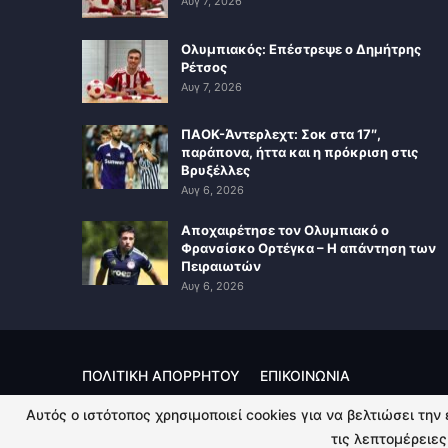
Αυγ 7, 2026
Ολυμπιακός: Επέστρεψε ο Δημήτρης
Ρέτσος
Αυγ 7, 2026
ΠΑΟΚ-Άντερλεχτ: Σοκ στα 17″,
παράπονα, ήττα και η πρόκριση στις
Βρυξέλλες
Αυγ 6, 2026
Αποχαιρέτησε τον Ολυμπιακό ο
Φρανσίσκο Ορτέγκα – Η απάντηση των
Πειραιωτών
Αυγ 6, 2026
ΠΟΛΙΤΙΚΗ ΑΠΟΡΡΗΤΟΥ
ΕΠΙΚΟΙΝΩΝΙΑ
Αυτός ο ιστότοπος χρησιμοποιεί cookies για να βελτιώσει την
© 2026 - Kingsport.gr. All Rights Reserved.
τις λεπτομέρειες