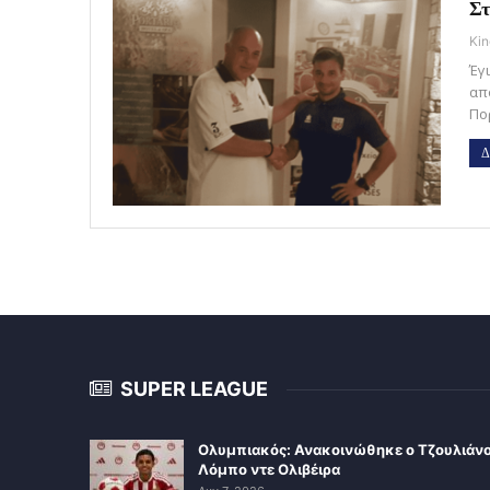
Στ
Kin
Έγ
απ
Πο
Δ
SUPER LEAGUE
Ολυμπιακός: Ανακοινώθηκε ο Τζουλιάν
Λόμπο ντε Ολιβέιρα