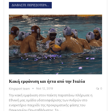
ΔΙΑΒΑΣΤΕ ΠΕΡΙΣΣΟΤΕΡΑ...
Κακή εμφάνιση και ήττα από την Ιταλία
Kingsport team
Νοέ 12, 2019
0
Την κακή εμφάνιση στον παίκτη παραπάνω πλήρωσε η
Εθνική μας ομάδα υδατοσφαίρισης των Ανδρών στο
εναρκτήριο παιχνίδι της προκριματικής φάσης του
Παγκοσμίου Πρωταθλήματος. Το…