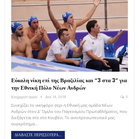
Εύκολη νίκη επί της Βραζιλίας και “3 στα 3” για
την Εθνική Πόλο Νέων Ανδρών
Kingsport team
Δεκ 14, 2019
0
Συνεχίζει το νικηφόρο σερι η Εθνική μας ομάδα Νέων
Ανδρών στον Δ' Όμιλο του Παγκοσμίου Πρωταθλήματος, που
διεξάγεται στο στο Κουβέιτ. Το αντιπροσωπευτικό μας
συγκρότημα…
ΔΙΑΒΑΣΤΕ ΠΕΡΙΣΣΟΤΕΡΑ...