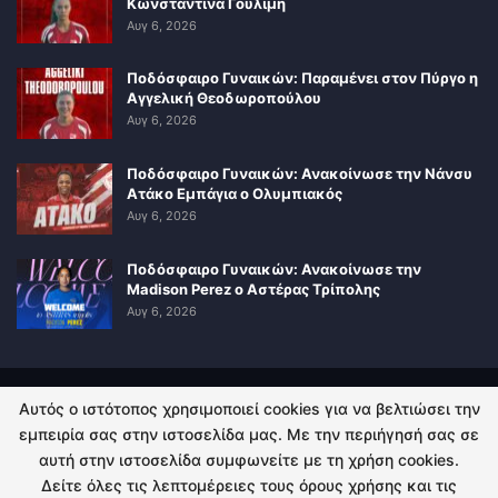
Κωνσταντίνα Γουλιμή
Αυγ 6, 2026
Ποδόσφαιρο Γυναικών: Παραμένει στον Πύργο η
Αγγελική Θεοδωροπούλου
Αυγ 6, 2026
Ποδόσφαιρο Γυναικών: Ανακοίνωσε την Νάνσυ
Ατάκο Εμπάγια ο Ολυμπιακός
Αυγ 6, 2026
Ποδόσφαιρο Γυναικών: Ανακοίνωσε την
Madison Perez ο Αστέρας Τρίπολης
Αυγ 6, 2026
Αυτός ο ιστότοπος χρησιμοποιεί cookies για να βελτιώσει την
ΠΟΛΙΤΙΚΗ ΑΠΟΡΡΗΤΟΥ
ΕΠΙΚΟΙΝΩΝΙΑ
εμπειρία σας στην ιστοσελίδα μας. Με την περιήγησή σας σε
αυτή στην ιστοσελίδα συμφωνείτε με τη χρήση cookies.
© 2026 - Kingsport.gr. All Rights Reserved.
Δείτε όλες τις λεπτομέρειες τους όρους χρήσης και τις