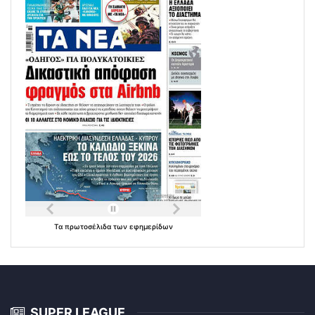
Τα
πρωτοσέλιδα
των
εφημερίδων
SUPER LEAGUE