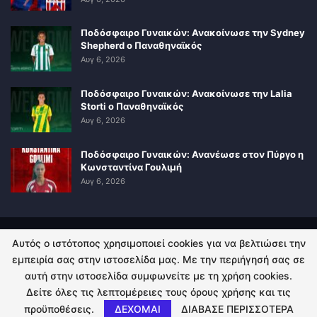
Ποδόσφαιρο Γυναικών: Ανακοίνωσε την Sydney
Shepherd ο Παναθηναϊκός
Αυγ 6, 2026
Ποδόσφαιρο Γυναικών: Ανακοίνωσε την Lalia
Storti ο Παναθηναϊκός
Αυγ 6, 2026
Ποδόσφαιρο Γυναικών: Ανανέωσε στον Πύργο η
Κωνσταντίνα Γουλιμή
Αυγ 6, 2026
Αυτός ο ιστότοπος χρησιμοποιεί cookies για να βελτιώσει την
ΠΟΛΙΤΙΚΗ ΑΠΟΡΡΗΤΟΥ
ΕΠΙΚΟΙΝΩΝΙΑ
εμπειρία σας στην ιστοσελίδα μας. Με την περιήγησή σας σε
αυτή στην ιστοσελίδα συμφωνείτε με τη χρήση cookies.
© 2026 - Kingsport.gr. All Rights Reserved.
Δείτε όλες τις λεπτομέρειες τους όρους χρήσης και τις
προϋποθέσεις.
ΔΕΧΟΜΑΙ
ΔΙΑΒΑΣΕ ΠΕΡΙΣΣΟΤΕΡΑ