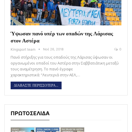
Ύψωσαν πανό υπέρ των οπαδών της Λάρισας
στον Αστέρα
Kingsport team
Νοέ 26, 2018
0
Πανό στήριξης για τους οπαδούς της Λάρισας ύψωσαν οι
οργανωμένοι οπαδοί του Αστέρα στην Σαββατιάτικη μεταξύ
τους αναμέτρηση. Το πανό έγραφε
χαρακτηριστικά: “Λευτεριά στην ΑΕΛ,…
ΔΙΑΒΑΣΤΕ ΠΕΡΙΣΣΟΤΕΡΑ...
ΠΡΩΤΟΣΕΛΙΔΑ