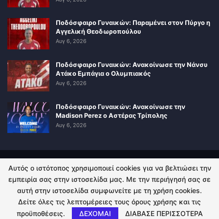
Ποδόσφαιρο Γυναικών: Παραμένει στον Πύργο η
Αγγελική Θεοδωροπούλου
Αυγ 6, 2026
Ποδόσφαιρο Γυναικών: Ανακοίνωσε την Νάνσυ
Ατάκο Εμπάγια ο Ολυμπιακός
Αυγ 6, 2026
Ποδόσφαιρο Γυναικών: Ανακοίνωσε την
Madison Perez ο Αστέρας Τρίπολης
Αυγ 6, 2026
Αυτός ο ιστότοπος χρησιμοποιεί cookies για να βελτιώσει την
ΠΟΛΙΤΙΚΗ ΑΠΟΡΡΗΤΟΥ
ΕΠΙΚΟΙΝΩΝΙΑ
εμπειρία σας στην ιστοσελίδα μας. Με την περιήγησή σας σε
αυτή στην ιστοσελίδα συμφωνείτε με τη χρήση cookies.
© 2026 - Kingsport.gr. All Rights Reserved.
Δείτε όλες τις λεπτομέρειες τους όρους χρήσης και τις
προϋποθέσεις.
ΔΕΧΟΜΑΙ
ΔΙΑΒΑΣΕ ΠΕΡΙΣΣΟΤΕΡΑ