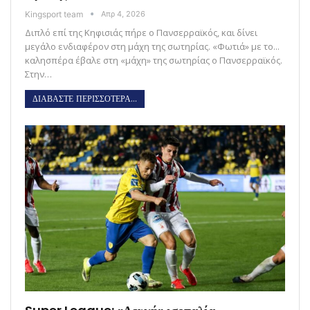
Kingsport team
Απρ 4, 2026
Διπλό επί της Κηφισιάς πήρε ο Πανσερραϊκός, και δίνει
μεγάλο ενδιαφέρον στη μάχη της σωτηρίας. «Φωτιά» με το...
καλησπέρα έβαλε στη «μάχη» της σωτηρίας ο Πανσερραϊκός.
Στην…
ΔΙΑΒΑΣΤΕ ΠΕΡΙΣΣΟΤΕΡΑ...