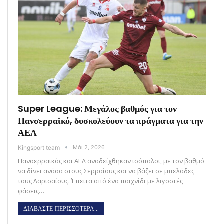
Super League: Μεγάλος βαθμός για τον
Πανσερραϊκό, δυσκολεύουν τα πράγματα για την
ΑΕΛ
Kingsport team
Μάι 2, 2026
Πανσερραϊκός και ΑΕΛ αναδείχθηκαν ισόπαλοι, με τον βαθμό
να δίνει ανάσα στους Σερραίους και να βάζει σε μπελάδες
τους Λαρισαίους. Έπειτα από ένα παιχνίδι με λιγοστές
φάσεις…
ΔΙΑΒΑΣΤΕ ΠΕΡΙΣΣΟΤΕΡΑ...