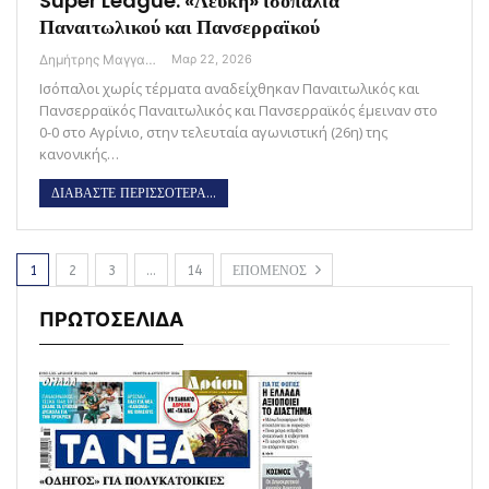
Super League: «Λευκή» ισοπαλία
Παναιτωλικού και Πανσερραϊκού
Δημήτρης Μαγγανάρης
Μαρ 22, 2026
Ισόπαλοι χωρίς τέρματα αναδείχθηκαν Παναιτωλικός και
Πανσερραϊκός Παναιτωλικός και Πανσερραϊκός έμειναν στο
0-0 στο Αγρίνιο, στην τελευταία αγωνιστική (26η) της
κανονικής…
ΔΙΑΒΑΣΤΕ ΠΕΡΙΣΣΟΤΕΡΑ...
1
2
3
…
14
ΕΠΟΜΕΝΟΣ
ΠΡΩΤΟΣΕΛΙΔΑ