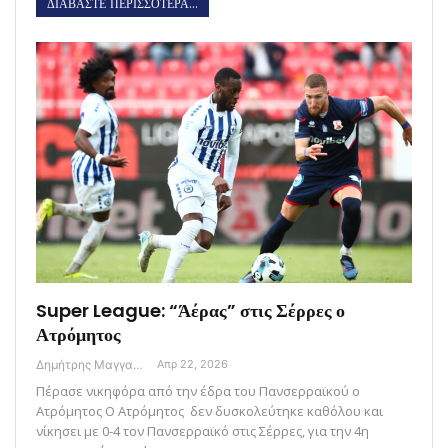
ΔΙΑΒΑΣΤΕ ΠΕΡΙΣΣΟΤΕΡΑ...
Super League: “Άέρας” στις Σέρρες ο
Ατρόμητος
Δημήτρης Μαγγανάρης
Απρ 22, 2026
Πέρασε νικηφόρα από την έδρα του Πανσερραϊκού ο
Ατρόμητος Ο Ατρόμητος δεν δυσκολεύτηκε καθόλου και
νίκησει με 0-4 τον Πανσερραϊκό στις Σέρρες, για την 4η