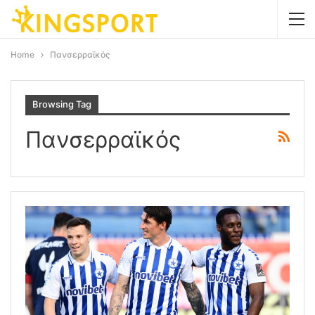
Home
Πανσερραϊκός
Browsing Tag
Πανσερραϊκός