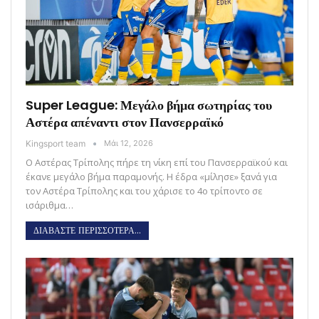
Super League: Μεγάλο βήμα σωτηρίας του
Αστέρα απέναντι στον Πανσερραϊκό
Kingsport team
Μάι 12, 2026
Ο Αστέρας Τρίπολης πήρε τη νίκη επί του Πανσερραϊκού και
έκανε μεγάλο βήμα παραμονής. Η έδρα «μίλησε» ξανά για
τον Αστέρα Τρίπολης και του χάρισε το 4ο τρίποντο σε
ισάριθμα…
ΔΙΑΒΑΣΤΕ ΠΕΡΙΣΣΟΤΕΡΑ...