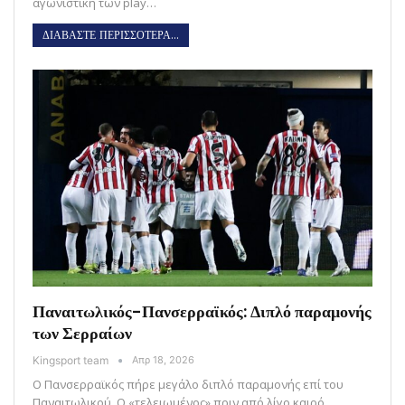
αγωνιστική των play…
ΔΙΑΒΑΣΤΕ ΠΕΡΙΣΣΟΤΕΡΑ...
Παναιτωλικός-Πανσερραϊκός: Διπλό παραμονής
των Σερραίων
Kingsport team
Απρ 18, 2026
Ο Πανσερραϊκός πήρε μεγάλο διπλό παραμονής επί του
Παναιτωλικού. Ο «τελειωμένος» πριν από λίγο καιρό,