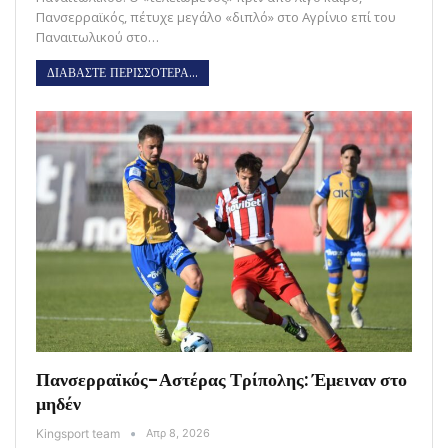
Πανσερραϊκός, πέτυχε μεγάλο «διπλό» στο Αγρίνιο επί του
Παναιτωλικού στο…
ΔΙΑΒΑΣΤΕ ΠΕΡΙΣΣΟΤΕΡΑ...
Πανσερραϊκός-Αστέρας Τρίπολης: Έμειναν στο
μηδέν
Kingsport team
Απρ 8, 2026