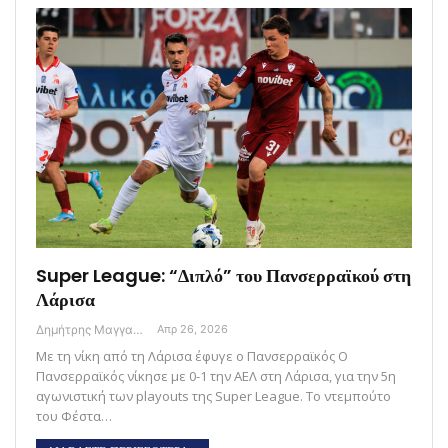
Super League: “Διπλό” του Πανσερραϊκού στη
Λάρισα
Δημήτρης Μαγγανάρης
Απρ 26, 2026
Με τη νίκη από τη Λάρισα έφυγε ο Πανσερραϊκός Ο
Πανσερραϊκός νίκησε με 0-1 την ΑΕΛ στη Λάρισα, για την 5η
αγωνιστική των playouts της Super League. Το ντεμπούτο
του Φέστα…