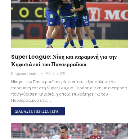
Super League: Νίκη και παραμονή για την
Κηφισιά επί του Πανσερραϊκού
Kingsport team
Μάι 9, 2026
Νίκησε τον Πανσερραϊκό η Κηφισιά και εξασφάλισε την
παραμονή της στη Super League. Τεράστια νίκη με ανατροπή
πανηγύρισε η Κηφισιά, η οποία επικράτησε 1-2 του
Πανσερραϊκού στις…
ΔΙΑΒΑΣΤΕ ΠΕΡΙΣΣΟΤΕΡΑ...