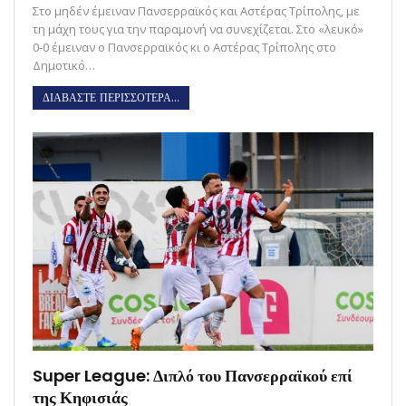
Στο μηδέν έμειναν Πανσερραϊκός και Αστέρας Τρίπολης, με
τη μάχη τους για την παραμονή να συνεχίζεται. Στο «λευκό»
0-0 έμειναν ο Πανσερραϊκός κι ο Αστέρας Τρίπολης στο
Δημοτικό…
ΔΙΑΒΑΣΤΕ ΠΕΡΙΣΣΟΤΕΡΑ...
Super League: Διπλό του Πανσερραϊκού επί
της Κηφισιάς