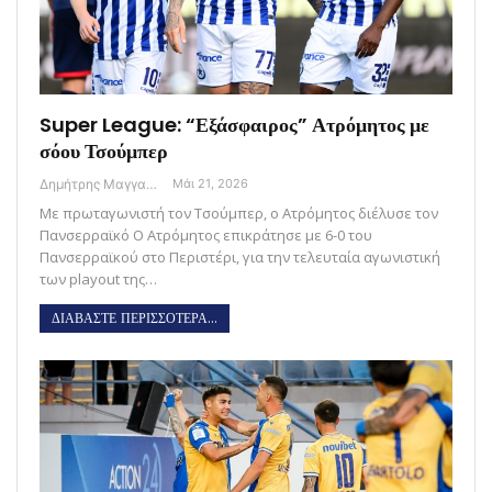
Super League: “Εξάσφαιρος” Ατρόμητος με
σόου Τσούμπερ
Δημήτρης Μαγγανάρης
Μάι 21, 2026
Με πρωταγωνιστή τον Τσούμπερ, ο Ατρόμητος διέλυσε τον
Πανσερραϊκό Ο Ατρόμητος επικράτησε με 6-0 του
Πανσερραϊκού στο Περιστέρι, για την τελευταία αγωνιστική
των playout της…
ΔΙΑΒΑΣΤΕ ΠΕΡΙΣΣΟΤΕΡΑ...