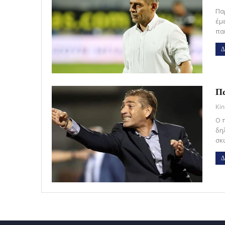
Πα
έμ
πα
Δ
Πα
Kin
Ο 
δη
σκ
Δ