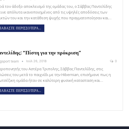
ρά τον άδοξο αποκλεισμό της ομάδας του, ο Σάββας Παντελίδης
εινε απόλυτα ικανοποιημένος από τις υψηλές αποδόσεις των
ικτών του και την κατάθεση ψυχής που πραγματοποίησαν και…
ΙΑΒΑΣΤΕ ΠΕΡΙΣΣΟΤΕΡΑ...
ντελίδης: “Πίστη για την πρόκριση”
gsport team
Ιούλ 26, 2018
0
προπονητής του Αστέρα Τριπολης, Σάββας Παντελίδης, στις
λώσεις του μετά το παιχνίδι με την Hibernian, επισήμανε πως η
ωτσέζικη ομάδα ήταν σε καλύτερη φυσική κατασταση και…
ΙΑΒΑΣΤΕ ΠΕΡΙΣΣΟΤΕΡΑ...