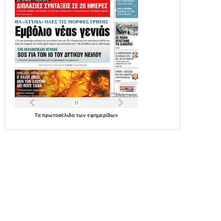
Τα
πρωτοσέλιδα
των
εφημερίδων