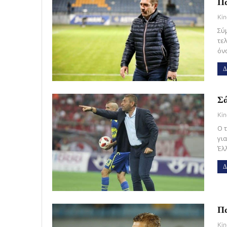
Πα
Kin
Σύ
τε
όν
Δ
Σά
Kin
Ο 
γι
Έλ
Δ
Πα
Kin