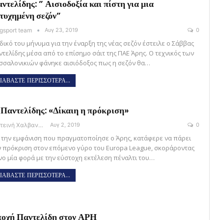
ντελίδης: ” Αισιοδοξία και πίστη για μια
τυχημένη σεζόν”
gsport team
Αυγ 23, 2019
0
 δικό του μήνυμα για την έναρξη της νέας σεζόν έστειλε ο Σάββας
ντελίδης μέσα από το επίσημο σάιτ της ΠΑΕ Άρης. Ο τεχνικός των
σσαλονικιών φάνηκε αισιόδοξος πως η σεζόν θα…
ΙΑΒΑΣΤΕ ΠΕΡΙΣΣΟΤΕΡΑ...
 Παντελίδης: «Δίκαιη η πρόκριση»
Φωτεινή Χαλβαντζή
Αυγ 2, 2019
0
 την εμφάνιση που πραγματοποίησε ο Άρης, κατάφερε να πάρει
ν πρόκριση στον επόμενο γύρο του Europa League, σκοράροντας
νο μία φορά με την εύστοχη εκτέλεση πέναλτι του…
ΙΑΒΑΣΤΕ ΠΕΡΙΣΣΟΤΕΡΑ...
οχή Παντελίδη στον ΑΡΗ