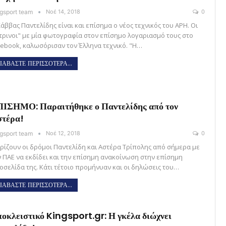
gsport team
Νοέ 14, 2018
0
άββας Παντελίδης είναι και επίσημα ο νέος τεχνικός του ΑΡΗ. Οι
ίτρινοι" με μία φωτογραφία στον επίσημο λογαριασμό τους στο
cebook, καλωσόρισαν τον Έλληνα τεχνικό. "Η…
ΙΑΒΑΣΤΕ ΠΕΡΙΣΣΟΤΕΡΑ...
ΙΣΗΜΟ: Παραιτήθηκε ο Παντελίδης από τον
τέρα!
gsport team
Νοέ 12, 2018
0
ρίζουν οι δρόμοι Παντελίδη και Αστέρα Τρίπολης από σήμερα με
ν ΠΑΕ να εκδίδει και την επίσημη ανακοίνωση στην επίσημη
τοσελίδα της. Κάτι τέτοιο προμήνυαν και οι δηλώσεις του…
ΙΑΒΑΣΤΕ ΠΕΡΙΣΣΟΤΕΡΑ...
οκλειστικό Kingsport.gr: Η γκέλα διώχνει