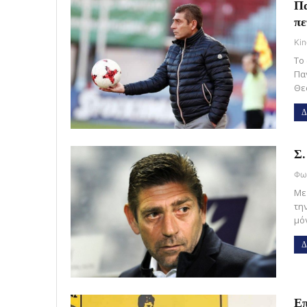
Πα
πε
Kin
Το
Πα
Θε
Δ
Σ.
Με
τη
μό
Δ
Επ