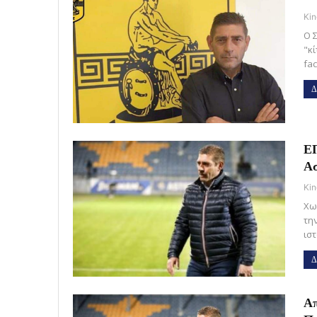
Kin
Ο Σ
"κ
fa
Δ
ΕΠ
Ασ
Kin
Χω
τη
ισ
Δ
Απ