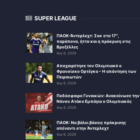
SUPER LEAGUE
ΠΑΟΚ-Άντερλεχτ: Σοκ στα 17″,
παράπονα, ήττα και η πρόκριση στις
Βρυξέλλες
Αυγ 6, 2026
Αποχαιρέτησε τον Ολυμπιακό ο
Φρανσίσκο Ορτέγκα – Η απάντηση των
Πειραιωτών
Αυγ 6, 2026
Ποδόσφαιρο Γυναικών: Ανακοίνωσε την
Νάνσυ Ατάκο Εμπάγια ο Ολυμπιακός
Αυγ 6, 2026
ΠΑΟΚ: Να βάλει βάσεις πρόκρισης
απέναντι στην Άντερλεχτ
Αυγ 6, 2026