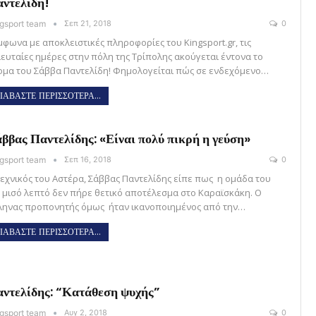
ντελίδη!
gsport team
Σεπ 21, 2018
0
μφωνα με αποκλειστικές πληροφορίες του Kingsport.gr, τις
λευταίες ημέρες στην πόλη της Τρίπολης ακούγεται έντονα το
ομα του Σάββα Παντελίδη! Φημολογείται πώς σε ενδεχόμενο…
ΙΑΒΑΣΤΕ ΠΕΡΙΣΣΟΤΕΡΑ...
ββας Παντελίδης: «Είναι πολύ πικρή η γεύση»
gsport team
Σεπ 16, 2018
0
τεχνικός του Αστέρα, Σάββας Παντελίδης είπε πως η ομάδα του
α μισό λεπτό δεν πήρε θετικό αποτέλεσμα στο Καραϊσκάκη. Ο
ληνας προπονητής όμως ήταν ικανοποιημένος από την…
ΙΑΒΑΣΤΕ ΠΕΡΙΣΣΟΤΕΡΑ...
ντελίδης: “Κατάθεση ψυχής”
gsport team
Αυγ 2, 2018
0