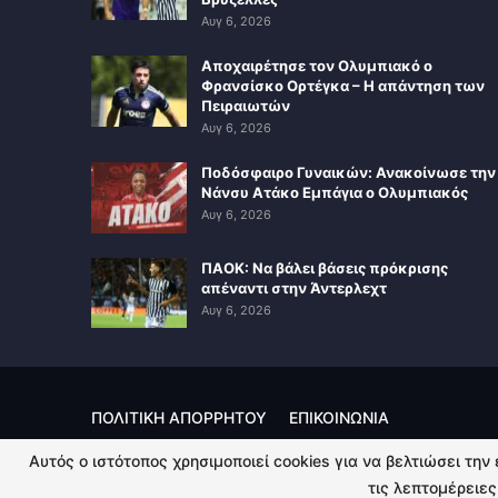
Αυγ 6, 2026
Αποχαιρέτησε τον Ολυμπιακό ο
Φρανσίσκο Ορτέγκα – Η απάντηση των
Πειραιωτών
Αυγ 6, 2026
Ποδόσφαιρο Γυναικών: Ανακοίνωσε την
Νάνσυ Ατάκο Εμπάγια ο Ολυμπιακός
Αυγ 6, 2026
ΠΑΟΚ: Να βάλει βάσεις πρόκρισης
απέναντι στην Άντερλεχτ
Αυγ 6, 2026
ΠΟΛΙΤΙΚΗ ΑΠΟΡΡΗΤΟΥ
ΕΠΙΚΟΙΝΩΝΙΑ
Αυτός ο ιστότοπος χρησιμοποιεί cookies για να βελτιώσει την
© 2026 - Kingsport.gr. All Rights Reserved.
τις λεπτομέρειες