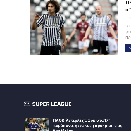
ΠΑ
ο 
Kin
Ο 
φτ
ΠΑ
Δ
SUPER LEAGUE
ΠΑΟΚ-Άντερλεχτ: Σοκ στα 17″,
παράπονα, ήττα και η πρόκριση στις
Βρυξέλλες