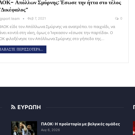
ΟΚ- Απόλλων Σμύρνης: Έσωσε την ήττα στο τέλος
“Δικέφαλος”
gsport team
Φεβ 7, 2021
0
ΠΑΟΚ είδε τον Απόλλωνα Σμύρνης να ανατρέπει το παιχνίδι, να
άνει κοντά στη νίκη, όμως ο Ίνγκασον «έσωσε την παρτίδα». Ο
ΟΚ φιλοξένησε τον Απόλλωνα Σμύρνης στο γήπεδο της…
ΙΑΒΑΣΤΕ ΠΕΡΙΣΣΟΤΕΡΑ...
ΕΥΡΩΠΗ
ΠΑΟΚ: Η προϊστορία με βελγικές ομάδες
Αυγ 6, 2026