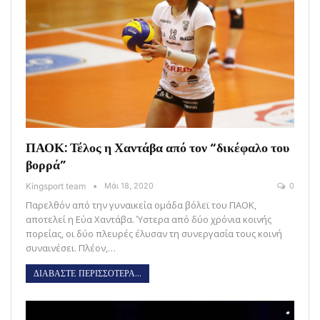
ΠΑΟΚ: Τέλος η Χαντάβα από τον “δικέφαλο του
βορρά”
Kingsport team
Μάι 18, 2020
0
Παρελθόν από την γυναικεία ομάδα βόλεϊ του ΠΑΟΚ,
αποτελεί η Εύα Χαντάβα. Ύστερα από δύο χρόνια κοινής
πορείας, οι δύο πλευρές έλυσαν τη συνεργασία τους κοινή
συναινέσει. Πλέον,…
ΔΙΑΒΑΣΤΕ ΠΕΡΙΣΣΟΤΕΡΑ...