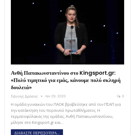
Ανθή Παπακωνσταντίνου στο Kingsport.gr:
«Πολύ τιμητικό για εμάς, κάνουμε πολύ σκληρή
δουλειά»
Γιάννης Δρόσος
Ιαν 29, 2020
0
Η ομάδα γυναικών του ΠΑΟΚ βραβεύτηκε από τον ΠΣΑΠ για
την κατάκτηση του περσινού πρωταθλήματος. Η
τερματοφύλακας της ομάδας, Ανθή Παπακωνσταντίνου,
μίλησε στο Kingsport.gr και…
ΔΙΑΒΑΣΤΕ ΠΕΡΙΣΣΟΤΕΡΑ...