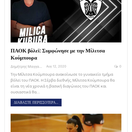
ΠΑΟΚ βόλεϊ: Συμφώνησε με την Μίλιτσα
Κούμπουρα
Δημήτρης Μαγγανάρης
Αυγ 12, 2020
0
Την Μίλιτσα Κούμπουρα ανακοίνωσε το γυναικείο τμήμα
βόλεϊ του ΠΑΟΚ. Η Σέρβα διεθνής, Μίλιτσα Κούμπουρα θα
είναι τη νέα χρονιά η βασική διαγώνιος του ΠΑΟΚ και
ουσιαστικά θα…
ΔΙΑΒΑΣΤΕ ΠΕΡΙΣΣΟΤΕΡΑ...