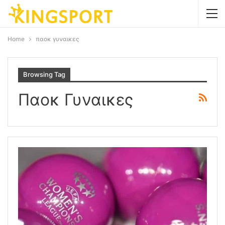
Home
παοκ γυναικες
Browsing Tag
Παοκ Γυναικες