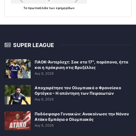
Τα
πρωτοσέλιδα
των
εφημερίδων
SUPER LEAGUE
ΠΑΟΚ-Άντερλεχτ: Σοκ στα 17″, παράπονα, ήττα
και η πρόκριση στις Βρυξέλλες
Αυγ 6, 2026
Αποχαιρέτησε τον Ολυμπιακό ο Φρανσίσκο
Ορτέγκα – Η απάντηση των Πειραιωτών
Αυγ 6, 2026
Ποδόσφαιρο Γυναικών: Ανακοίνωσε την Νάνσυ
Ατάκο Εμπάγια ο Ολυμπιακός
Αυγ 6, 2026