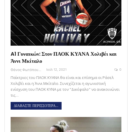
A1 Γυναικών: Στον ΠΑΟΚ ΚΥΑΝΑ Χολιβέι και
Άννι Μκίταλο
Θάνος Φωτόπουλος
Ιούλ 12, 2021
0
Παίκτριες του ΠΑΟΚ ΚΥΑΝΑ θα είναι και επίσημα οι Ράσελ
Χολιβέι και η Άννι Μκίταλο. Συνεχίζεται η αγωνιστική
ενίσχυση του ΠΑΟΚ ΚΥΝΑ με τον "Δικέφαλο" να ανακοινώνει
τις…
ΔΙΑΒΑΣΤΕ ΠΕΡΙΣΣΟΤΕΡΑ...