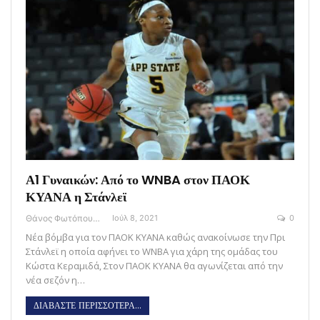
Α1 Γυναικών: Από το WNBA στον ΠΑΟΚ
ΚΥΑΝΑ η Στάνλεϊ
Θάνος Φωτόπουλος
Ιούλ 8, 2021
0
Νέα βόμβα για τον ΠΑΟΚ ΚΥΑΝΑ καθώς ανακοίνωσε την Πρι
Στάνλεϊ η οποία αφήνει το WNBA για χάρη της ομάδας του
Κώστα Κεραμιδά, Στον ΠΑΟΚ ΚΥΑΝΑ θα αγωνίζεται από την
νέα σεζόν η…
ΔΙΑΒΑΣΤΕ ΠΕΡΙΣΣΟΤΕΡΑ...