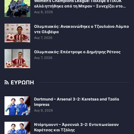
Women’s Champions League: Πάλεψε ο ΠΑΟΚ
αλλά ηττήθηκε από τη Μπραν – Συνεχίζει στο…
Αυγ 8, 2026
Ολυμπιακός: Ανακοινώθηκε ο Τζουλιάνο Λόμπο
ντε Ολιβέιρα
Αυγ 7, 2026
Ολυμπιακός: Επέστρεψε ο Δημήτρης Ρέτσος
Αυγ 7, 2026
ΕΥΡΩΠΗ
Dortmund – Arsenal 3-2: Karetsas and Tzolis
Impress
Αυγ 9, 2026
Ντόρτμουντ – Άρσεναλ 3-2: Εντυπωσίασαν
Καρέτσας και Τζόλης