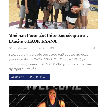
Μπάσκετ Γυναικών: Πάνοπλος κόντρα στην
Ελαζίγκ ο ΠΑΟΚ ΚΥΑΝΑ
Θάνος Φωτόπουλος
Σεπ 28, 2021
0
Έτοιμος για την είσοδο του στους ομίλους του Eurocup
γυναικών είναι ο ΠΑΟΚ ΚΥΑΝΑ. Την Τουρκική Ελαζίγκ
αντιμετωπίζει απόψε ο ΠΑΟΚ ΚΥΑΝΑ για τον πρώτο αγώνα
της προκριματικής…
ΔΙΑΒΑΣΤΕ ΠΕΡΙΣΣΟΤΕΡΑ...