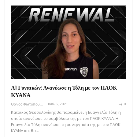
Α1 Γυναικών: Ανανέωσε η Τόλη με τον ΠΑΟΚ
ΚΥΑΝΑ
Θάνος Φωτόπουλος
Ιούλ 6, 2021
0
Κάτοικος Θεσσαλονίκης θα παραμείνει η Ευαγγελία Τόλη η
οποία ανανέωσε το συμβόλαιο της με τον ΠΑΟΚ ΚΥΑΝΑ. Η
Ευαγγελία Τόλη ανανέωσε τη συνεργασία της με τον ΠΑΟΚ
ΚΥΑΝΑ και θα…