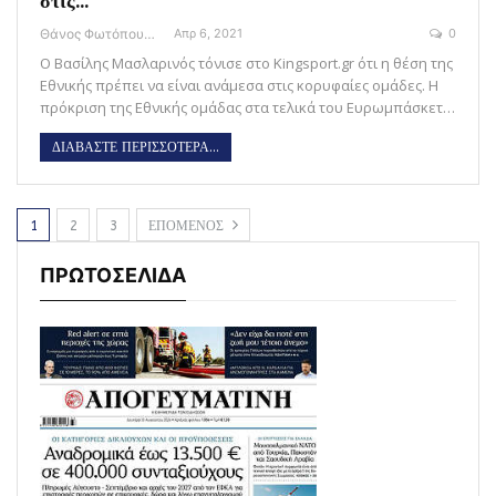
στις…
Θάνος Φωτόπουλος
Απρ 6, 2021
0
Ο Βασίλης Μασλαρινός τόνισε στο Kingsport.gr ότι η θέση της
Εθνικής πρέπει να είναι ανάμεσα στις κορυφαίες ομάδες. Η
πρόκριση της Εθνικής ομάδας στα τελικά του Ευρωμπάσκετ…
ΔΙΑΒΑΣΤΕ ΠΕΡΙΣΣΟΤΕΡΑ...
1
2
3
ΕΠΟΜΕΝΟΣ
ΠΡΩΤΟΣΕΛΙΔΑ