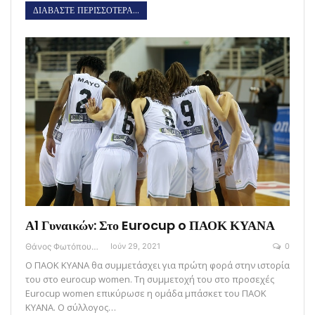
ΔΙΑΒΑΣΤΕ ΠΕΡΙΣΣΟΤΕΡΑ...
Α1 Γυναικών: Στο Eurocup o ΠΑΟΚ ΚΥΑΝΑ
Θάνος Φωτόπουλος
Ιούν 29, 2021
0
Ο ΠΑΟΚ ΚΥΑΝΑ θα συμμετάσχει για πρώτη φορά στην ιστορία
του στο eurocup women. Τη συμμετοχή του στο προσεχές
Eurocup women επικύρωσε η ομάδα μπάσκετ του ΠΑΟΚ
ΚΥΑΝΑ. Ο σύλλογος…