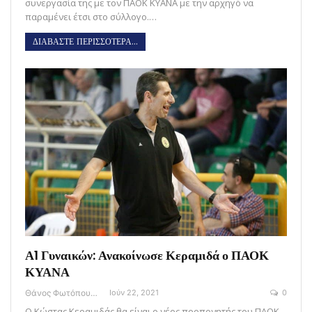
συνεργασία της με τον ΠΑΟΚ ΚΥΑΝΑ με την αρχηγό να
παραμένει έτσι στο σύλλογο.…
ΔΙΑΒΑΣΤΕ ΠΕΡΙΣΣΟΤΕΡΑ...
Α1 Γυναικών: Ανακοίνωσε Κεραμιδά ο ΠΑΟΚ
ΚΥΑΝΑ
Θάνος Φωτόπουλος
Ιούν 22, 2021
0
Ο Κώστας Κεραμιδάς θα είναι ο νέος προπονητής του ΠΑΟΚ