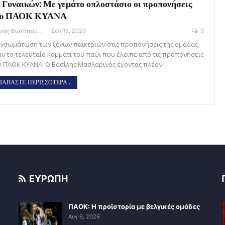
 Γυναικών: Με γεμάτο οπλοστάσιο οι προπονήσεις
ου ΠΑΟΚ ΚΥΑΝΑ
Θάνος Φωτόπουλος
Σεπ 15, 2020
0
ενσωμάτωση των ξένων παικτριών στις προπονήσεις της ομάδας
αν το τελευταίο κομμάτι του παζλ που έλειπε από τις προπονήσεις
υ ΠΑΟΚ ΚΥΑΝΑ. Ο Βασίλης Μασλαρινός έχοντας πλέον…
ΙΑΒΑΣΤΕ ΠΕΡΙΣΣΟΤΕΡΑ...
ΕΥΡΩΠΗ
ΠΑΟΚ: Η προϊστορία με βελγικές ομάδες
Αυγ 6, 2026