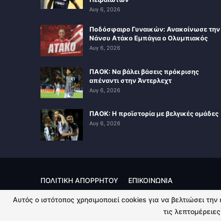
Αυγ 6, 2026
Ποδόσφαιρο Γυναικών: Ανακοίνωσε την
Νάνσυ Ατάκο Εμπάγια ο Ολυμπιακός
Αυγ 6, 2026
ΠΑΟΚ: Να βάλει βάσεις πρόκρισης
απέναντι στην Άντερλεχτ
Αυγ 6, 2026
ΠΑΟΚ: Η προϊστορία με βελγικές ομάδες
Αυγ 6, 2026
ΠΟΛΙΤΙΚΗ ΑΠΟΡΡΗΤΟΥ
ΕΠΙΚΟΙΝΩΝΙΑ
Αυτός ο ιστότοπος χρησιμοποιεί cookies για να βελτιώσει την
© 2026 - Kingsport.gr. All Rights Reserved.
τις λεπτομέρειες