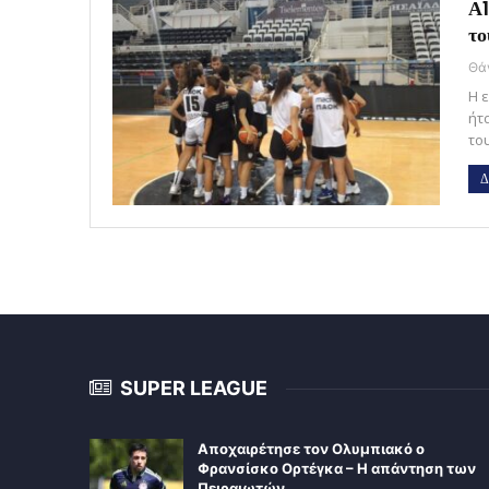
Α1
τ
Η 
ήτ
το
Δ
SUPER LEAGUE
Αποχαιρέτησε τον Ολυμπιακό ο
Φρανσίσκο Ορτέγκα – Η απάντηση των
Πειραιωτών