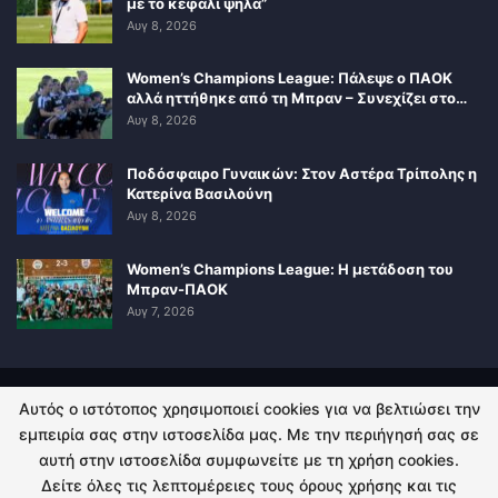
με το κεφάλι ψηλά”
Αυγ 8, 2026
Women’s Champions League: Πάλεψε ο ΠΑΟΚ
αλλά ηττήθηκε από τη Μπραν – Συνεχίζει στο…
Αυγ 8, 2026
Ποδόσφαιρο Γυναικών: Στον Αστέρα Τρίπολης η
Κατερίνα Βασιλούνη
Αυγ 8, 2026
Women’s Champions League: Η μετάδοση του
Μπραν-ΠΑΟΚ
Αυγ 7, 2026
Αυτός ο ιστότοπος χρησιμοποιεί cookies για να βελτιώσει την
ΠΟΛΙΤΙΚΗ ΑΠΟΡΡΗΤΟΥ
ΕΠΙΚΟΙΝΩΝΙΑ
εμπειρία σας στην ιστοσελίδα μας. Με την περιήγησή σας σε
αυτή στην ιστοσελίδα συμφωνείτε με τη χρήση cookies.
© 2026 - Kingsport.gr. All Rights Reserved.
Δείτε όλες τις λεπτομέρειες τους όρους χρήσης και τις