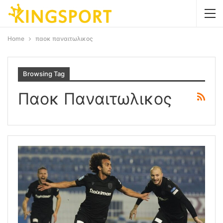
Home
παοκ παναιτωλικος
Browsing Tag
Παοκ Παναιτωλικος