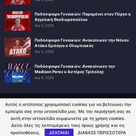
Ποδόσφαιρο Γυναικών: Παραμένει στον Πύργο η
Αγγελική Θεοδωροπούλου
Αυγ 6, 2026
Ποδόσφαιρο Γυναικών: Ανακοίνωσε την Νάνσυ
Ατάκο Εμπάγια ο Ολυμπιακός
Αυγ 6, 2026
Ποδόσφαιρο Γυναικών: Ανακοίνωσε την
Madison Perez ο Αστέρας Τρίπολης
Αυγ 6, 2026
Αυτός ο ιστότοπος χρησιμοποιεί cookies για να βελτιώσει την
ΠΟΛΙΤΙΚΗ ΑΠΟΡΡΗΤΟΥ
ΕΠΙΚΟΙΝΩΝΙΑ
εμπειρία σας στην ιστοσελίδα μας. Με την περιήγησή σας σε
αυτή στην ιστοσελίδα συμφωνείτε με τη χρήση cookies.
© 2026 - Kingsport.gr. All Rights Reserved.
Δείτε όλες τις λεπτομέρειες τους όρους χρήσης και τις
προϋποθέσεις.
ΔΕΧΟΜΑΙ
ΔΙΑΒΑΣΕ ΠΕΡΙΣΣΟΤΕΡΑ