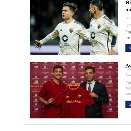
Θέ
πο
Γι
Θέ
Ρό
υπ
Δ
Αν
Ρω
ολ
Αρ
Δ