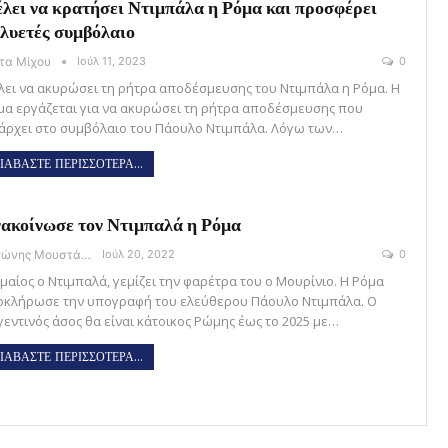
λει να κρατήσει Ντιμπάλα η Ρόμα και προσφέρει
λυετές συμβόλαιο
ώτα Μίχου
Ιούλ 11, 2023
0
λει να ακυρώσει τη ρήτρα αποδέσμευσης του Ντιμπάλα η Ρόμα. Η
μα εργάζεται για να ακυρώσει τη ρήτρα αποδέσμευσης που
άρχει στο συμβόλαιο του Πάουλο Ντιμπάλα. Λόγω των…
ΙΑΒΑΣΤΕ ΠΕΡΙΣΣΟΤΕΡΑ...
ακοίνωσε τον Ντιμπαλά η Ρόμα
Αντώνης Μουστάκας
Ιούλ 20, 2022
0
μαίος ο Ντιμπαλά, γεμίζει την φαρέτρα του ο Μουρίνιο. Η Ρόμα
οκλήρωσε την υπογραφή του ελεύθερου Πάουλο Ντιμπάλα. Ο
γεντινός άσος θα είναι κάτοικος Ρώμης έως το 2025 με…
ΙΑΒΑΣΤΕ ΠΕΡΙΣΣΟΤΕΡΑ...