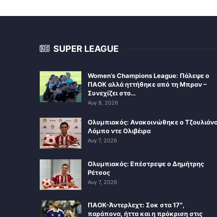
SUPER LEAGUE
Women’s Champions League: Πάλεψε ο
ΠΑΟΚ αλλά ηττήθηκε από τη Μπραν –
Συνεχίζει στο…
Αυγ 8, 2026
Ολυμπιακός: Ανακοινώθηκε ο Τζουλιάν
Λόμπο ντε Ολιβέιρα
Αυγ 7, 2026
Ολυμπιακός: Επέστρεψε ο Δημήτρης
Ρέτσος
Αυγ 7, 2026
ΠΑΟΚ-Άντερλεχτ: Σοκ στα 17″,
παράπονα, ήττα και η πρόκριση στις