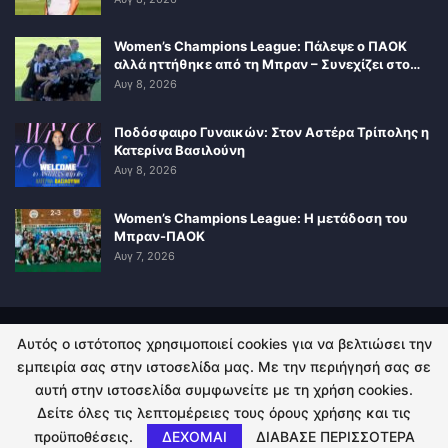
Women’s Champions League: Πάλεψε ο ΠΑΟΚ
αλλά ηττήθηκε από τη Μπραν – Συνεχίζει στο…
Αυγ 8, 2026
Ποδόσφαιρο Γυναικών: Στον Αστέρα Τρίπολης η
Κατερίνα Βασιλούνη
Αυγ 8, 2026
Women’s Champions League: Η μετάδοση του
Μπραν-ΠΑΟΚ
Αυγ 7, 2026
Αυτός ο ιστότοπος χρησιμοποιεί cookies για να βελτιώσει την
ΠΟΛΙΤΙΚΗ ΑΠΟΡΡΗΤΟΥ
ΕΠΙΚΟΙΝΩΝΙΑ
εμπειρία σας στην ιστοσελίδα μας. Με την περιήγησή σας σε
αυτή στην ιστοσελίδα συμφωνείτε με τη χρήση cookies.
© 2026 - Kingsport.gr. All Rights Reserved.
Δείτε όλες τις λεπτομέρειες τους όρους χρήσης και τις
προϋποθέσεις.
ΔΕΧΟΜΑΙ
ΔΙΑΒΑΣΕ ΠΕΡΙΣΣΟΤΕΡΑ