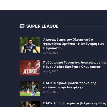
SUPER LEAGUE
Αποχαιρέτησε τον Ολυμπιακό ο
Φρανσίσκο Ορτέγκα – Η απάντηση των
Πειραιωτών
Αυγ 6, 2026
Ποδόσφαιρο Γυναικών: Ανακοίνωσε την
Νάνσυ Ατάκο Εμπάγια ο Ολυμπιακός
Αυγ 6, 2026
ΠΑΟΚ: Να βάλει βάσεις πρόκρισης
απέναντι στην Άντερλεχτ
Αυγ 6, 2026
ΠΑΟΚ: Η προϊστορία με βελγικές ομάδες