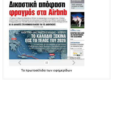
Τα
πρωτοσέλιδα
των
εφημερίδων