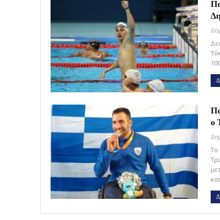
Πα
Δη
Δε
Τό
10
Δ
Πα
ο 
Το
Τρ
με
κα
Δ