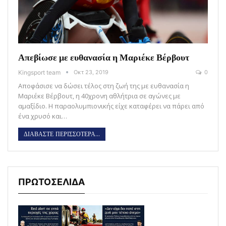
Απεβίωσε με ευθανασία η Μαριέκε Βέρβουτ
Kingsport team
Οκτ 23, 2019
0
Αποφάσισε να δώσει τέλος στη ζωή της με ευθανασία η
Μαριέκε Βέρβουτ, η 40χρονη αθλήτρια σε αγώνες με
αμαξίδιο. Η παραολυμπιονικής είχε καταφέρει να πάρει από
ένα χρυσό και…
ΔΙΑΒΑΣΤΕ ΠΕΡΙΣΣΟΤΕΡΑ...
ΠΡΩΤΟΣΕΛΙΔΑ