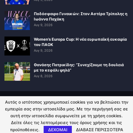
Ποδόσφαιρο Γυναικών: Στον Αστέρα Τρίπολης η
Ιωάννα Παχάκη
Αυγ 9, 2026
Women’s Europa Cup: Η νέα ευρωπαϊκή ευκαιρία
του ΠΑΟΚ
Αυγ 9, 2026
Θανάσης Πατρικίδης: “Συνεχίζουμε τη δουλειά
με το κεφάλι ψηλά”
Αυγ 8, 2026
Αυτός ο ιστότοπος χρησιμοποιεί cookies για να βελτιώσει την
ΠΟΛΙΤΙΚΗ ΑΠΟΡΡΗΤΟΥ
ΕΠΙΚΟΙΝΩΝΙΑ
εμπειρία σας στην ιστοσελίδα μας. Με την περιήγησή σας σε
αυτή στην ιστοσελίδα συμφωνείτε με τη χρήση cookies.
© 2026 - Kingsport.gr. All Rights Reserved.
Δείτε όλες τις λεπτομέρειες τους όρους χρήσης και τις
προϋποθέσεις.
ΔΕΧΟΜΑΙ
ΔΙΑΒΑΣΕ ΠΕΡΙΣΣΟΤΕΡΑ