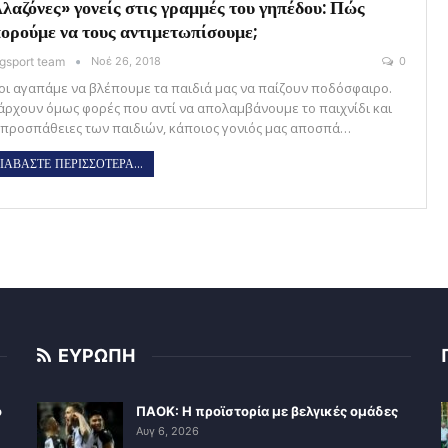
λαζόνες» γονείς στις γραμμές του γηπέδου: Πώς
ορούμε να τους αντιμετωπίσουμε;
gsport team
Νοέ 26, 2018
0
οι αγαπάμε να βλέπουμε τα παιδιά μας να παίζουν ποδόσφαιρο.
άρχουν όμως φορές που αντί να απολαμβάνουμε το παιχνίδι και
ς προσπάθειες των παιδιών, κάποιος γονιός μας αποσπά…
ΙΑΒΑΣΤΕ ΠΕΡΙΣΣΟΤΕΡΑ...
ΕΥΡΩΠΗ
ο
ΠΑΟΚ: Η προϊστορία με βελγικές ομάδες
Αυγ 6, 2026