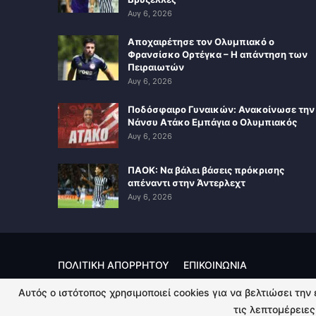
Αυγ 6, 2026
Αποχαιρέτησε τον Ολυμπιακό ο
Φρανσίσκο Ορτέγκα – Η απάντηση των
Πειραιωτών
Αυγ 6, 2026
Ποδόσφαιρο Γυναικών: Ανακοίνωσε την
Νάνσυ Ατάκο Εμπάγια ο Ολυμπιακός
Αυγ 6, 2026
ΠΑΟΚ: Να βάλει βάσεις πρόκρισης
απέναντι στην Άντερλεχτ
Αυγ 6, 2026
ΠΟΛΙΤΙΚΗ ΑΠΟΡΡΗΤΟΥ
ΕΠΙΚΟΙΝΩΝΙΑ
Αυτός ο ιστότοπος χρησιμοποιεί cookies για να βελτιώσει την
© 2026 - Kingsport.gr. All Rights Reserved.
τις λεπτομέρειες