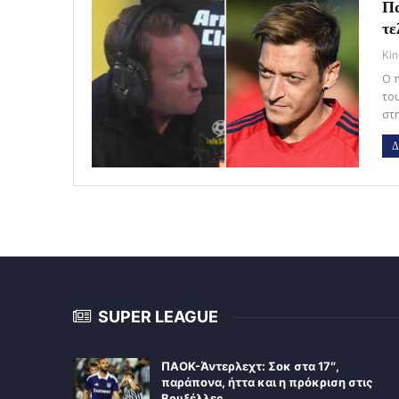
Πα
τε
Kin
Ο 
το
στ
Δ
SUPER LEAGUE
ΠΑΟΚ-Άντερλεχτ: Σοκ στα 17″,
παράπονα, ήττα και η πρόκριση στις
Βρυξέλλες