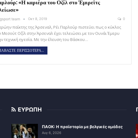
ρλούρ: «Η καριέρα του Οζίλ στο Έμιρεϊτς
λείωσε»
gsport team
Οκτ 8, 2019
0
πρώην παίκτης της Άρσεναλ, Ρέι Παρλούρ πιστεύει πως ο κύκλος
υ Μεσούτ Οζίλ στην Άρσεναλ έχει τελειώσει με τον Ουνάι Έμερυ
ην τεχνική ηγεσία. Με την έλευση του Βάσκου…
ΙΑΒΑΣΤΕ ΠΕΡΙΣΣΟΤΕΡΑ...
ΕΥΡΩΠΗ
ΠΑΟΚ: Η προϊστορία με βελγικές ομάδες
Αυγ 6, 2026