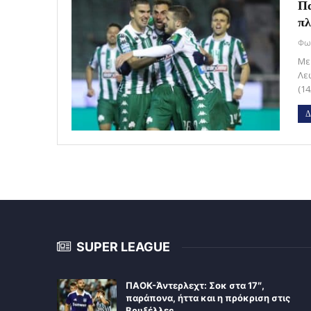
Πα
πλ
Με
Λε
(14
Δ
SUPER LEAGUE
ΠΑΟΚ-Άντερλεχτ: Σοκ στα 17″,
παράπονα, ήττα και η πρόκριση στις
Βρυξέλλες