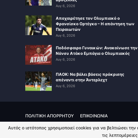
Αυγ 6, 2026
Αποχαιρέτησε τον Ολυμπιακό ο
Φρανσίσκο Ορτέγκα – Η απάντηση των
Πειραιωτών
Αυγ 6, 2026
Ποδόσφαιρο Γυναικών: Ανακοίνωσε την
Νάνσυ Ατάκο Εμπάγια ο Ολυμπιακός
Αυγ 6, 2026
ΠΑΟΚ: Να βάλει βάσεις πρόκρισης
απέναντι στην Άντερλεχτ
Αυγ 6, 2026
ΠΟΛΙΤΙΚΗ ΑΠΟΡΡΗΤΟΥ
ΕΠΙΚΟΙΝΩΝΙΑ
Αυτός ο ιστότοπος χρησιμοποιεί cookies για να βελτιώσει την
© 2026 - Kingsport.gr. All Rights Reserved.
τις λεπτομέρειες