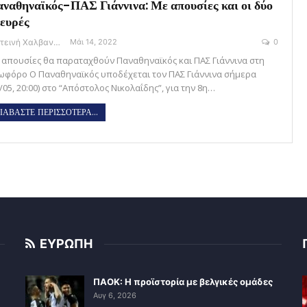
ναθηναϊκός-ΠΑΣ Γιάννινα: Με απουσίες και οι δύο
ευρές
Φωτεινή Χαλβαντζή
Μάι 14, 2022
0
 απουσίες θα παραταχθούν Παναθηναϊκός και ΠΑΣ Γιάννινα στη
ωφόρο Ο Παναθηναϊκός υποδέχεται τον ΠΑΣ Γιάννινα σήμερα
/05, 20:00) στο “Απόστολος Νικολαΐδης”, για την 8η…
ΙΑΒΑΣΤΕ ΠΕΡΙΣΣΟΤΕΡΑ...
ΕΥΡΩΠΗ
ΠΑΟΚ: Η προϊστορία με βελγικές ομάδες
Αυγ 6, 2026