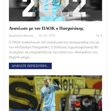
Ανανέωσε με τον ΠΑΟΚ ο Πασχαλάκης
Δημήτρης Μαγγανάρης
Ιαν 30, 2019
0
O ΠΑΟΚ ανακοίνωσε την ανανέωση της συνεργασίας του με
τον Αλέξανδρο Πασχαλάκη. Ο Έλληνας τερματοφύλακας θα
συνεχίσει να υπερασπίζεται την εστία του «δικέφαλου του
Βορρά» μέχρι…
ΔΙΑΒΑΣΤΕ ΠΕΡΙΣΣΟΤΕΡΑ...